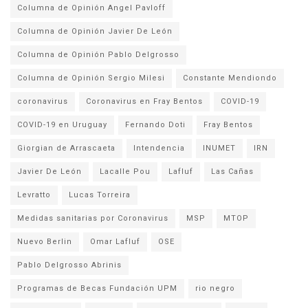
Columna de Opinión Angel Pavloff
Columna de Opinión Javier De León
Columna de Opinión Pablo Delgrosso
Columna de Opinión Sergio Milesi
Constante Mendiondo
coronavirus
Coronavirus en Fray Bentos
COVID-19
COVID-19 en Uruguay
Fernando Doti
Fray Bentos
Giorgian de Arrascaeta
Intendencia
INUMET
IRN
Javier De León
Lacalle Pou
Lafluf
Las Cañas
Levratto
Lucas Torreira
Medidas sanitarias por Coronavirus
MSP
MTOP
Nuevo Berlin
Omar Lafluf
OSE
Pablo Delgrosso Abrinis
Programas de Becas Fundación UPM
rio negro