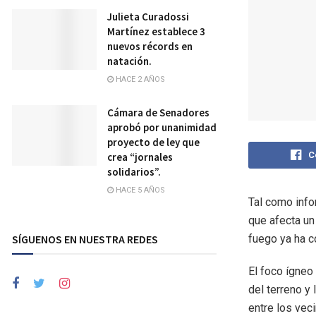
Julieta Curadossi
Martínez establece 3
nuevos récords en
natación.
HACE 2 AÑOS
Cámara de Senadores
aprobó por unanimidad
proyecto de ley que
C
crea “jornales
solidarios”.
HACE 5 AÑOS
Tal como info
que afecta un
fuego ya ha 
SÍGUENOS EN NUESTRA REDES
El foco ígneo
del terreno y
entre los vec