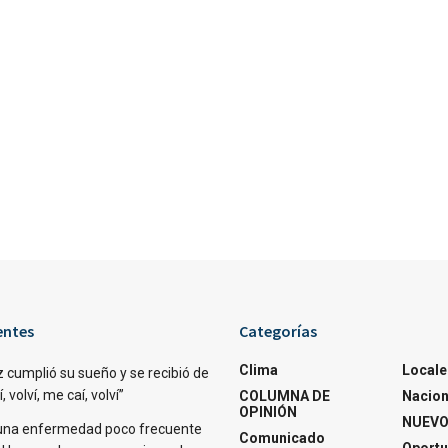
entes
Categorías
Clima
Locale
 cumplió su sueño y se recibió de
 volví, me caí, volví”
COLUMNA DE
Nacion
OPINIÓN
NUEVO
una enfermedad poco frecuente
Comunicado