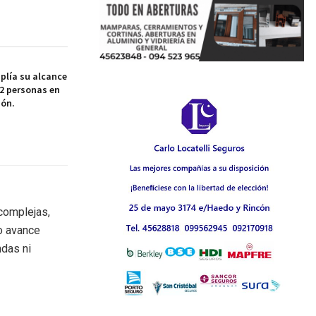
plía su alcance
42 personas en
ión.
 complejas,
o avance
ndas ni