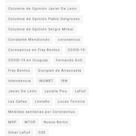
Columna de Opinión Javier De León
Columna de Opinión Pablo Delgrosso
Columna de Opinión Sergio Milesi
Constante Mendiondo
coronavirus
Coronavirus en Fray Bentos
COVID-19
COVID-19 en Uruguay
Fernando Doti
Fray Bentos
Giorgian de Arrascaeta
Intendencia
INUMET
IRN
Javier De León
Lacalle Pou
Lafluf
Las Cañas
Levratto
Lucas Torreira
Medidas sanitarias por Coronavirus
MSP
MTOP
Nuevo Berlin
Omar Lafluf
OSE