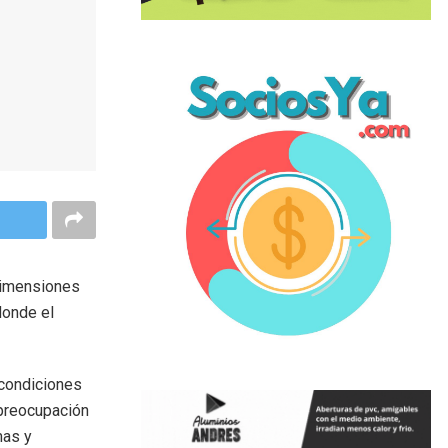
 dimensiones
donde el
 condiciones
 preocupación
mas y