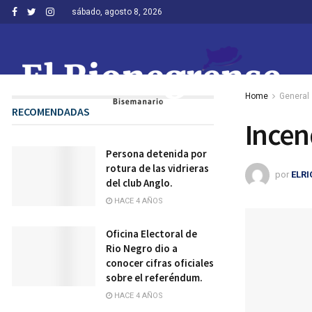
sábado, agosto 8, 2026
Home
General
RECOMENDADAS
Incen
Persona detenida por
rotura de las vidrieras
por
ELR
del club Anglo.
HACE 4 AÑOS
Oficina Electoral de
Rio Negro dio a
conocer cifras oficiales
sobre el referéndum.
HACE 4 AÑOS