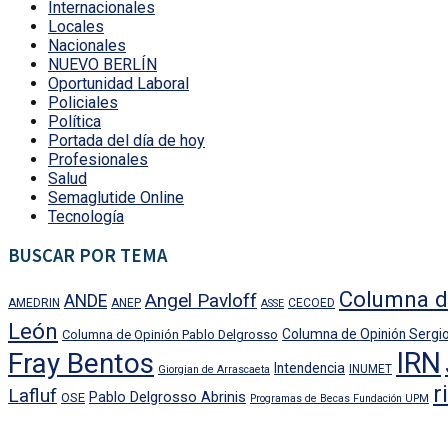
Internacionales
Locales
Nacionales
NUEVO BERLÍN
Oportunidad Laboral
Policiales
Política
Portada del día de hoy
Profesionales
Salud
Semaglutide Online
Tecnología
BUSCAR POR TEMA
Columna d
Angel Pavloff
ANDE
AMEDRIN
ANEP
CECOED
ASSE
León
Columna de Opinión Sergio
Columna de Opinión Pablo Delgrosso
IRN
Fray Bentos
Intendencia
INUMET
Giorgian de Arrascaeta
r
Lafluf
Pablo Delgrosso Abrinis
OSE
Programas de Becas Fundación UPM