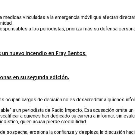
e medidas vinculadas a la emergencia móvil que afectan directa
nidad.
e irresponsables a los periodistas, prioriza más su defensa pers
s un nuevo incendio en Fray Bentos.
rsonas en su segunda edición.
nes ocupan cargos de decisión no es desacreditar a quienes info
onsable” a un periodista de Radio Impacto. Esa acusación omite u
alificar a quienes han dedicado su carrera a informar, sin evaluar
odístico, quien acusa pierde credibilidad.
a de sospecha, erosiona la confianza y desplaza la discusión ha