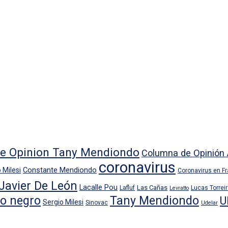
e Opinion Tany Mendiondo
Columna de Opinión 
coronavirus
Constante Mendiondo
 Milesi
Coronavirus en F
Javier De León
Lacalle Pou
Las Cañas
Lafluf
Lucas Torrei
Levratto
io negro
Tany Mendiondo
U
Sergio Milesi
Sinovac
Udelar