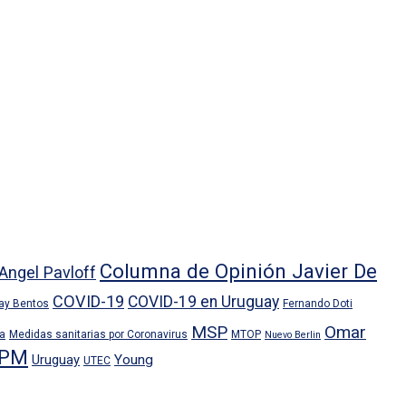
Columna de Opinión Javier De
Angel Pavloff
COVID-19
COVID-19 en Uruguay
ray Bentos
Fernando Doti
MSP
Omar
ra
Medidas sanitarias por Coronavirus
MTOP
Nuevo Berlin
PM
Uruguay
Young
UTEC