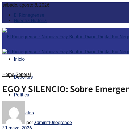
sábado, agosto 8, 2026
El Rionegrense
Nuestra Historia
Inicio
Home
General
Deportes
EGO Y SILENCIO: Sobre Emergen
Política
Policiales
por
adminr10negrense
31 mayo, 2026