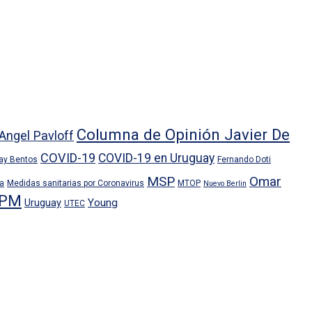
Columna de Opinión Javier De
Angel Pavloff
COVID-19
COVID-19 en Uruguay
ray Bentos
Fernando Doti
MSP
Omar
ra
Medidas sanitarias por Coronavirus
MTOP
Nuevo Berlin
PM
Uruguay
Young
UTEC