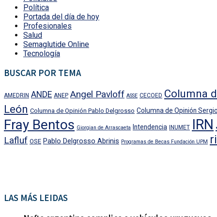
Política
Portada del día de hoy
Profesionales
Salud
Semaglutide Online
Tecnología
BUSCAR POR TEMA
Columna d
Angel Pavloff
ANDE
AMEDRIN
ANEP
CECOED
ASSE
León
Columna de Opinión Sergio
Columna de Opinión Pablo Delgrosso
IRN
Fray Bentos
Intendencia
INUMET
Giorgian de Arrascaeta
r
Lafluf
Pablo Delgrosso Abrinis
OSE
Programas de Becas Fundación UPM
LAS MÁS LEIDAS