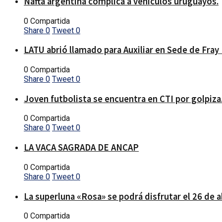
Nafta argentina complica a vehículos uruguayos.
0 Compartida
Share
0
Tweet
0
LATU abrió llamado para Auxiliar en Sede de Fray
0 Compartida
Share
0
Tweet
0
Joven futbolista se encuentra en CTI por golpiza
0 Compartida
Share
0
Tweet
0
LA VACA SAGRADA DE ANCAP
0 Compartida
Share
0
Tweet
0
La superluna «Rosa» se podrá disfrutar el 26 de a
0 Compartida