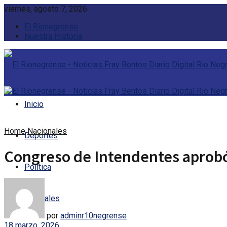
viernes, agosto 7, 2026
El Rionegrense
Nuestra Historia
Inicio
Home
Nacionales
Deportes
Congreso de Intendentes aprobó
Política
Policiales
por
adminr10negrense
18 marzo, 2026