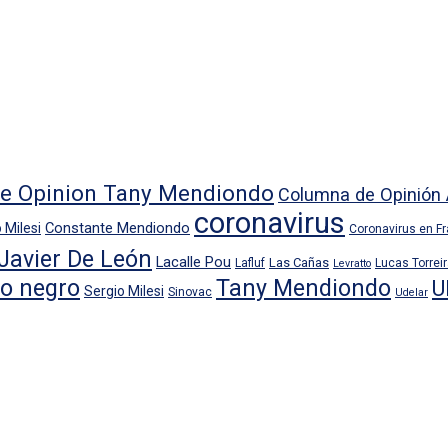
e Opinion Tany Mendiondo
Columna de Opinión 
coronavirus
Constante Mendiondo
 Milesi
Coronavirus en F
Javier De León
Lacalle Pou
Las Cañas
Lafluf
Lucas Torrei
Levratto
io negro
Tany Mendiondo
U
Sergio Milesi
Sinovac
Udelar