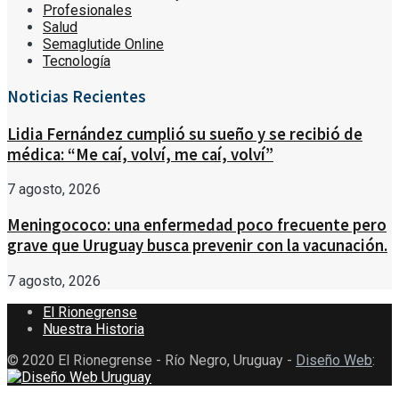
Profesionales
Salud
Semaglutide Online
Tecnología
Noticias Recientes
Lidia Fernández cumplió su sueño y se recibió de
médica: “Me caí, volví, me caí, volví”
7 agosto, 2026
Meningococo: una enfermedad poco frecuente pero
grave que Uruguay busca prevenir con la vacunación.
7 agosto, 2026
El Rionegrense
Nuestra Historia
© 2020 El Rionegrense - Río Negro, Uruguay -
Diseño Web
: