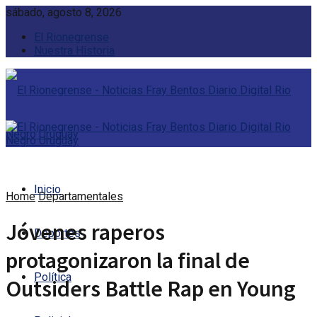
sábado, agosto 8, 2026
El Rionegrense
Nuestra Historia
Inicio
Home
Departamentales
Jóvenes raperos
Deportes
protagonizaron la final de
Política
Outsiders Battle Rap en Young