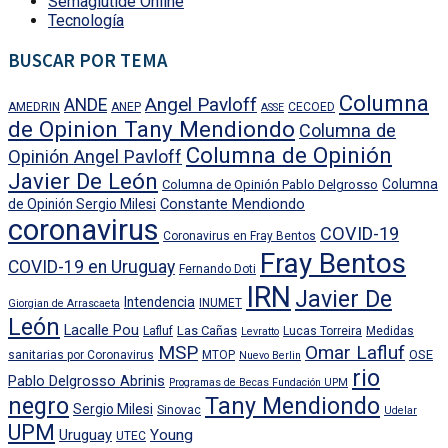
Semaglutide Online
Tecnología
BUSCAR POR TEMA
Columna
Angel Pavloff
ANDE
AMEDRIN
ANEP
CECOED
ASSE
de Opinion Tany Mendiondo
Columna de
Columna de Opinión
Opinión Angel Pavloff
Javier De León
Columna
Columna de Opinión Pablo Delgrosso
Constante Mendiondo
de Opinión Sergio Milesi
coronavirus
COVID-19
Coronavirus en Fray Bentos
Fray Bentos
COVID-19 en Uruguay
Fernando Doti
IRN
Javier De
Intendencia
INUMET
Giorgian de Arrascaeta
León
Lacalle Pou
Las Cañas
Lafluf
Lucas Torreira
Medidas
Levratto
MSP
Omar Lafluf
OSE
sanitarias por Coronavirus
MTOP
Nuevo Berlin
rio
Pablo Delgrosso Abrinis
Programas de Becas Fundación UPM
negro
Tany Mendiondo
Sergio Milesi
Sinovac
Udelar
UPM
Uruguay
Young
UTEC