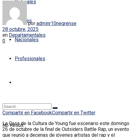
Policiales
Locales
por
adminr10negrense
28 octubre, 2025
en
Departamentales
Nacionales
0
Profesionales
Compartir en Facebook
Compartir en Twitter
La Casa de la Cultura de Young fue escenario este domingo
No Result
26 de octubre de la final de Outsiders Battle Rap, un evento
que reunió a decenas de jóvenes artistas del rap y el