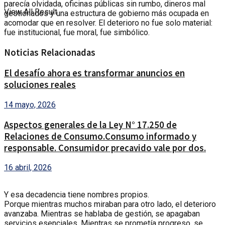
parecía olvidada, oficinas públicas sin rumbo, dineros mal
View All Result
gestionados y una estructura de gobierno más ocupada en
acomodar que en resolver. El deterioro no fue solo material:
fue institucional, fue moral, fue simbólico.
Noticias Relacionadas
El desafío ahora es transformar anuncios en
soluciones reales
14 mayo, 2026
Aspectos generales de la Ley N° 17.250 de
Relaciones de Consumo.Consumo informado y
responsable. Consumidor precavido vale por dos.
16 abril, 2026
Y esa decadencia tiene nombres propios.
Porque mientras muchos miraban para otro lado, el deterioro
avanzaba. Mientras se hablaba de gestión, se apagaban
servicios esenciales. Mientras se prometía progreso, se