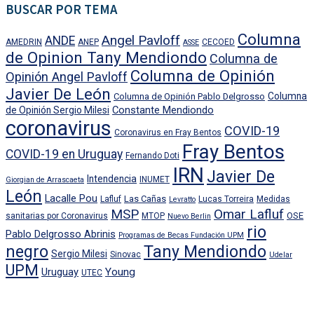
BUSCAR POR TEMA
Columna
Angel Pavloff
ANDE
AMEDRIN
ANEP
CECOED
ASSE
de Opinion Tany Mendiondo
Columna de
Columna de Opinión
Opinión Angel Pavloff
Javier De León
Columna
Columna de Opinión Pablo Delgrosso
Constante Mendiondo
de Opinión Sergio Milesi
coronavirus
COVID-19
Coronavirus en Fray Bentos
Fray Bentos
COVID-19 en Uruguay
Fernando Doti
IRN
Javier De
Intendencia
INUMET
Giorgian de Arrascaeta
León
Lacalle Pou
Las Cañas
Lafluf
Lucas Torreira
Medidas
Levratto
MSP
Omar Lafluf
OSE
sanitarias por Coronavirus
MTOP
Nuevo Berlin
rio
Pablo Delgrosso Abrinis
Programas de Becas Fundación UPM
negro
Tany Mendiondo
Sergio Milesi
Sinovac
Udelar
UPM
Uruguay
Young
UTEC