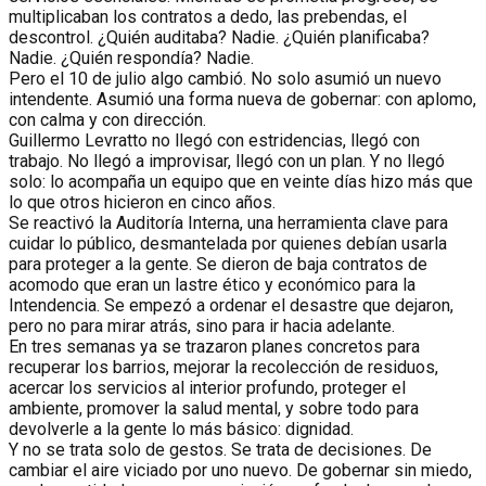
multiplicaban los contratos a dedo, las prebendas, el
descontrol. ¿Quién auditaba? Nadie. ¿Quién planificaba?
Nadie. ¿Quién respondía? Nadie.
Pero el 10 de julio algo cambió. No solo asumió un nuevo
intendente. Asumió una forma nueva de gobernar: con aplomo,
con calma y con dirección.
Guillermo Levratto no llegó con estridencias, llegó con
trabajo. No llegó a improvisar, llegó con un plan. Y no llegó
solo: lo acompaña un equipo que en veinte días hizo más que
lo que otros hicieron en cinco años.
Se reactivó la Auditoría Interna, una herramienta clave para
cuidar lo público, desmantelada por quienes debían usarla
para proteger a la gente. Se dieron de baja contratos de
acomodo que eran un lastre ético y económico para la
Intendencia. Se empezó a ordenar el desastre que dejaron,
pero no para mirar atrás, sino para ir hacia adelante.
En tres semanas ya se trazaron planes concretos para
recuperar los barrios, mejorar la recolección de residuos,
acercar los servicios al interior profundo, proteger el
ambiente, promover la salud mental, y sobre todo para
devolverle a la gente lo más básico: dignidad.
Y no se trata solo de gestos. Se trata de decisiones. De
cambiar el aire viciado por uno nuevo. De gobernar sin miedo,