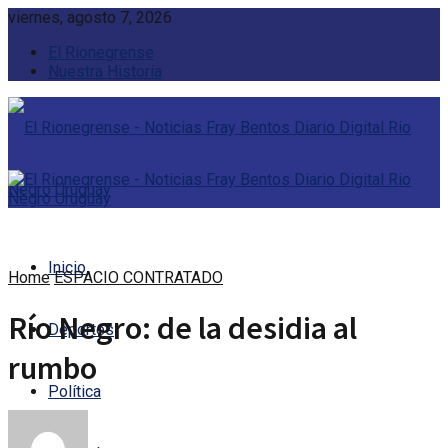
viernes, agosto 7, 2026
El Rionegrense
Nuestra Historia
Inicio
Home
ESPACIO CONTRATADO
Río Negro: de la desidia al
Deportes
rumbo
Política