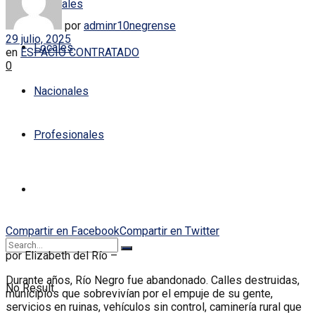
Policiales
por
adminr10negrense
29 julio, 2025
Locales
en
ESPACIO CONTRATADO
0
Nacionales
Profesionales
Compartir en Facebook
Compartir en Twitter
por Elizabeth del Río –
Durante años, Río Negro fue abandonado. Calles destruidas,
No Result
municipios que sobrevivían por el empuje de su gente,
servicios en ruinas, vehículos sin control, caminería rural que