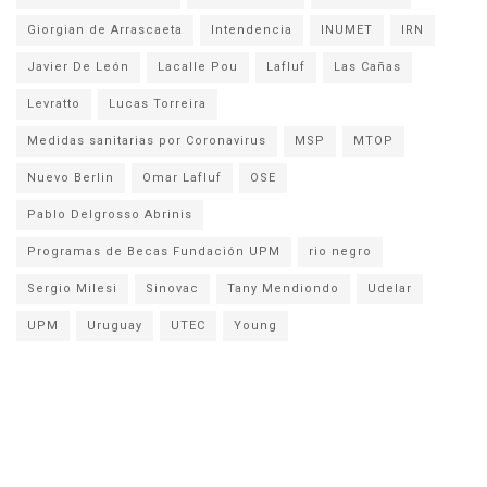
Giorgian de Arrascaeta
Intendencia
INUMET
IRN
Javier De León
Lacalle Pou
Lafluf
Las Cañas
Levratto
Lucas Torreira
Medidas sanitarias por Coronavirus
MSP
MTOP
Nuevo Berlin
Omar Lafluf
OSE
Pablo Delgrosso Abrinis
Programas de Becas Fundación UPM
rio negro
Sergio Milesi
Sinovac
Tany Mendiondo
Udelar
UPM
Uruguay
UTEC
Young