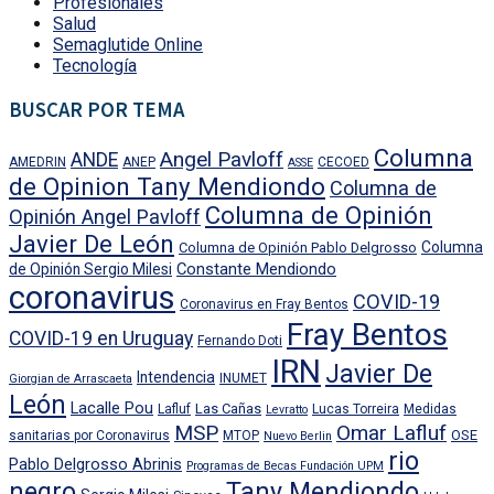
Profesionales
Salud
Semaglutide Online
Tecnología
BUSCAR POR TEMA
Columna
Angel Pavloff
ANDE
AMEDRIN
ANEP
CECOED
ASSE
de Opinion Tany Mendiondo
Columna de
Columna de Opinión
Opinión Angel Pavloff
Javier De León
Columna
Columna de Opinión Pablo Delgrosso
Constante Mendiondo
de Opinión Sergio Milesi
coronavirus
COVID-19
Coronavirus en Fray Bentos
Fray Bentos
COVID-19 en Uruguay
Fernando Doti
IRN
Javier De
Intendencia
INUMET
Giorgian de Arrascaeta
León
Lacalle Pou
Las Cañas
Lafluf
Lucas Torreira
Medidas
Levratto
MSP
Omar Lafluf
OSE
sanitarias por Coronavirus
MTOP
Nuevo Berlin
rio
Pablo Delgrosso Abrinis
Programas de Becas Fundación UPM
negro
Tany Mendiondo