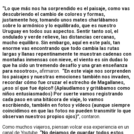
“Lo que más nos ha sorprendido es el paisaje, como vas
descubriendo el cambio de colores y formas,
justamente hoy, tomando unos mates charlábamos
sobre lo armónico y lo equilibrado, que es nuestro
Uruguay en todos sus aspectos. Sentir tanto sol, el
ondulado y verde relieve, las distancias cercanas,
mucho equilibro. Sin embargo, aquí en este país, tan
enorme vas encontrando que todo cambia las rutas
largas y llanas repentinamente te muestran cadenas con
montañas inmensas con nieve, el viento es sin dudas lo
que ha sido un tremendo desafío y una gran enseñanza
para nosotros»,
afirmaron.
“En este viaje nos sorprenden
los paisajes y nuestras emociones también nos invaden,
recordar cómo fue cruzar el estrecho de Magallanes,
¡¡eso sí que fue épico!! (Aplaudíamos y gritábamos como
niños entusiasmados) Por suerte vamos registrando
cada paso en una bitácora de viaje, lo vamos
escribiendo, también en fotos y vídeos (aunque siempre
coincidimos en que las fotos no pueden transmitir lo que
observan nuestros propios ojos)”
, contaron.
Como muchos viajeros, piensan volcar esa experiencia en un
canal de Youtube.
“No dejamos de guardar todos estos