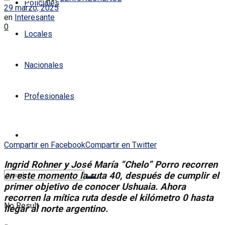
Policiales
29 marzo, 2025
en
Interesante
0
Locales
Nacionales
Profesionales
Compartir en Facebook
Compartir en Twitter
Ingrid Rohner y José María “Chelo” Porro recorren
en este momento la ruta 40, después de cumplir el
primer objetivo de conocer Ushuaia. Ahora
recorren la mítica ruta desde el kilómetro 0 hasta
No Result
llegar al norte argentino.