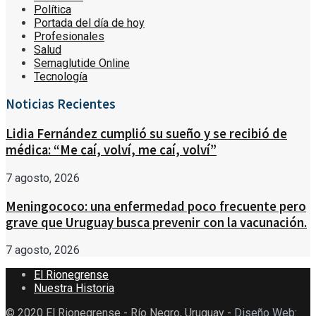
Política
Portada del día de hoy
Profesionales
Salud
Semaglutide Online
Tecnología
Noticias Recientes
Lidia Fernández cumplió su sueño y se recibió de
médica: “Me caí, volví, me caí, volví”
7 agosto, 2026
Meningococo: una enfermedad poco frecuente pero
grave que Uruguay busca prevenir con la vacunación.
7 agosto, 2026
El Rionegrense
Nuestra Historia
© 2020 El Rionegrense - Río Negro, Uruguay -
Diseño Web
: