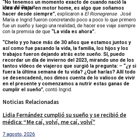
“No tenemos un momento exacto de cuando nació la
View All Result
idea de viajar en motor home, es algo que soñamos
hacer desde siempre”
, explicaron a
El Rionegrense
. José
María e Ingrid fueron concretando poco a poco lo que primero
fue un sueño y luego una realidad, de hacer ese viaje siempre
con la premisa de que
“La vida es ahora”.
“Chelo y yo hace más de 30 años que estamos juntos y
así como fue pasando la vida, la familia, los hijos y los
trabajos fueron dejando atrás este sueño. Sí, puedo
recordar un día de invierno del 2023, mirando uno de los
tantos vídeos de viajeros que surgió la pregunta: – “¿y si
fuera la última semana de tu vida? ¿Qué harías? Allí todo
se desencadenó, nos dimos cuenta de lo valioso de vivir
en el presente y comenzamos a nutrir estas ganas de
cumplir el sueño”
, contó Ingrid.
Noticias Relacionadas
Lidia Fernández cumplió su sueño y se recibió de
médica: “Me caí, volví, me caí, volví”
7 agosto, 2026