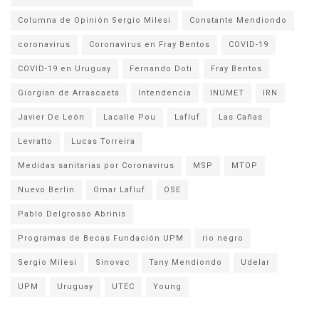
Columna de Opinión Sergio Milesi
Constante Mendiondo
coronavirus
Coronavirus en Fray Bentos
COVID-19
COVID-19 en Uruguay
Fernando Doti
Fray Bentos
Giorgian de Arrascaeta
Intendencia
INUMET
IRN
Javier De León
Lacalle Pou
Lafluf
Las Cañas
Levratto
Lucas Torreira
Medidas sanitarias por Coronavirus
MSP
MTOP
Nuevo Berlin
Omar Lafluf
OSE
Pablo Delgrosso Abrinis
Programas de Becas Fundación UPM
rio negro
Sergio Milesi
Sinovac
Tany Mendiondo
Udelar
UPM
Uruguay
UTEC
Young