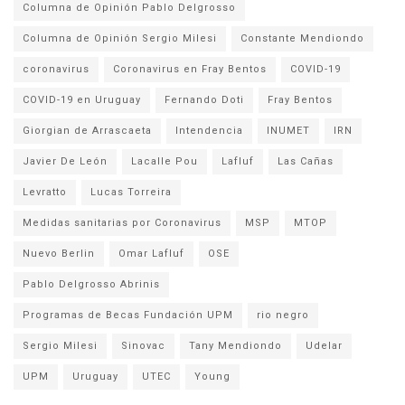
Columna de Opinión Pablo Delgrosso
Columna de Opinión Sergio Milesi
Constante Mendiondo
coronavirus
Coronavirus en Fray Bentos
COVID-19
COVID-19 en Uruguay
Fernando Doti
Fray Bentos
Giorgian de Arrascaeta
Intendencia
INUMET
IRN
Javier De León
Lacalle Pou
Lafluf
Las Cañas
Levratto
Lucas Torreira
Medidas sanitarias por Coronavirus
MSP
MTOP
Nuevo Berlin
Omar Lafluf
OSE
Pablo Delgrosso Abrinis
Programas de Becas Fundación UPM
rio negro
Sergio Milesi
Sinovac
Tany Mendiondo
Udelar
UPM
Uruguay
UTEC
Young