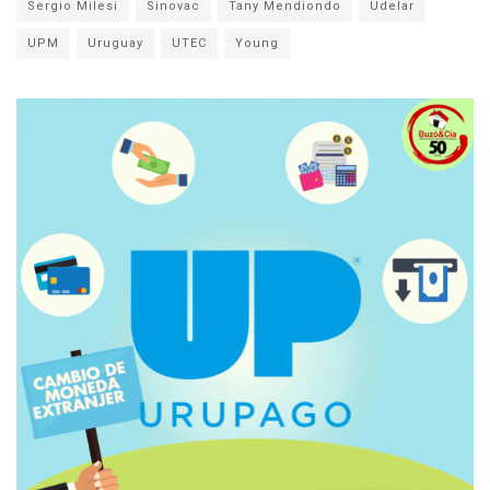
Sergio Milesi
Sinovac
Tany Mendiondo
Udelar
UPM
Uruguay
UTEC
Young