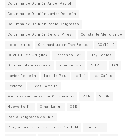
Columna de Opinión Angel Pavloff
Columna de Opinión Javier De León
Columna de Opinión Pablo Delgrosso
Columna de Opinión Sergio Milesi
Constante Mendiondo
coronavirus
Coronavirus en Fray Bentos
COVID-19
COVID-19 en Uruguay
Fernando Doti
Fray Bentos
Giorgian de Arrascaeta
Intendencia
INUMET
IRN
Javier De León
Lacalle Pou
Lafluf
Las Cañas
Levratto
Lucas Torreira
Medidas sanitarias por Coronavirus
MSP
MTOP
Nuevo Berlin
Omar Lafluf
OSE
Pablo Delgrosso Abrinis
Programas de Becas Fundación UPM
rio negro