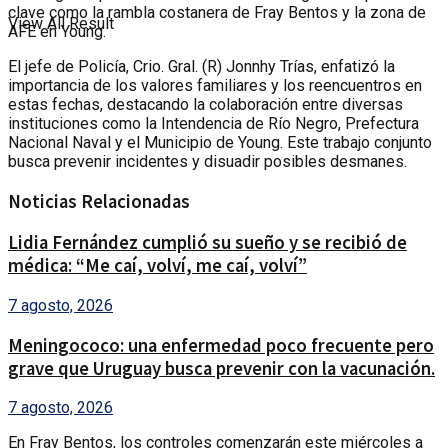
clave como la rambla costanera de Fray Bentos y la zona de
View All Result
AFE en Young.
El jefe de Policía, Crio. Gral. (R) Jonnhy Trías, enfatizó la
importancia de los valores familiares y los reencuentros en
estas fechas, destacando la colaboración entre diversas
instituciones como la Intendencia de Río Negro, Prefectura
Nacional Naval y el Municipio de Young. Este trabajo conjunto
busca prevenir incidentes y disuadir posibles desmanes.
Noticias Relacionadas
Lidia Fernández cumplió su sueño y se recibió de
médica: “Me caí, volví, me caí, volví”
7 agosto, 2026
Meningococo: una enfermedad poco frecuente pero
grave que Uruguay busca prevenir con la vacunación.
7 agosto, 2026
En Fray Bentos, los controles comenzarán este miércoles a