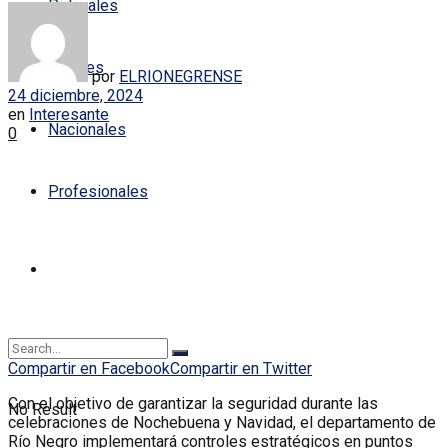
Policiales
Locales
por
ELRIONEGRENSE
24 diciembre, 2024
en
Interesante
Nacionales
0
Profesionales
Compartir en Facebook
Compartir en Twitter
Con el objetivo de garantizar la seguridad durante las
No Result
celebraciones de Nochebuena y Navidad, el departamento de
Río Negro implementará controles estratégicos en puntos