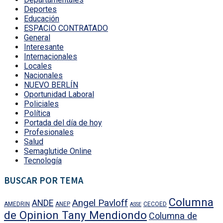
Deportes
Educación
ESPACIO CONTRATADO
General
Interesante
Internacionales
Locales
Nacionales
NUEVO BERLÍN
Oportunidad Laboral
Policiales
Política
Portada del día de hoy
Profesionales
Salud
Semaglutide Online
Tecnología
BUSCAR POR TEMA
Columna
Angel Pavloff
ANDE
AMEDRIN
ANEP
CECOED
ASSE
de Opinion Tany Mendiondo
Columna de