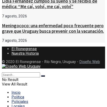
Lidia Fernández cumplió su sueño y se recibió de
médica: “Me caí, volví, me caí, volví”
7 agosto, 2026
Meningococo: una enfermedad poco frecuente pero
grave que Uruguay busca prevenir con la vacunación.
7 agosto, 2026
El Rionegrense
Nuestra Historia
© 2020 El Rionegrense - Río Negro, Uruguay -
Diseño Web
:
No Result
View All Result
Inicio
Política
Policiales
Locales