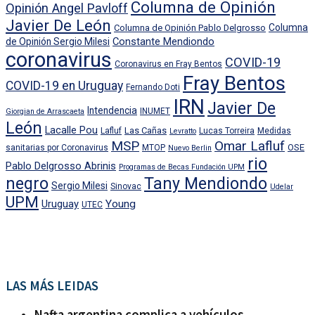
Columna de Opinión
Opinión Angel Pavloff
Javier De León
Columna
Columna de Opinión Pablo Delgrosso
Constante Mendiondo
de Opinión Sergio Milesi
coronavirus
COVID-19
Coronavirus en Fray Bentos
Fray Bentos
COVID-19 en Uruguay
Fernando Doti
IRN
Javier De
Intendencia
INUMET
Giorgian de Arrascaeta
León
Lacalle Pou
Las Cañas
Lafluf
Lucas Torreira
Medidas
Levratto
MSP
Omar Lafluf
OSE
sanitarias por Coronavirus
MTOP
Nuevo Berlin
rio
Pablo Delgrosso Abrinis
Programas de Becas Fundación UPM
negro
Tany Mendiondo
Sergio Milesi
Sinovac
Udelar
UPM
Uruguay
Young
UTEC
LAS MÁS LEIDAS
Nafta argentina complica a vehículos