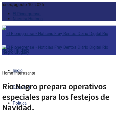
lunes, agosto 10, 2026
El Rionegrense
Nuestra Historia
Inicio
Home
Interesante
Río Negro prepara operativos
Deportes
especiales para los festejos de
Política
Navidad.