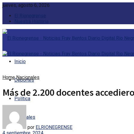
jueves, agosto 6, 2026
El Rionegrense
Nuestra Historia
Inicio
Home
Nacionales
Deportes
Más de 2.200 docentes accediero
Política
Policiales
por
ELRIONEGRENSE
4 septiembre, 2024