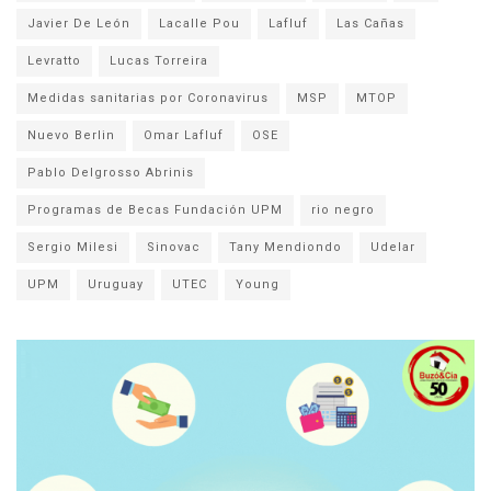
Javier De León
Lacalle Pou
Lafluf
Las Cañas
Levratto
Lucas Torreira
Medidas sanitarias por Coronavirus
MSP
MTOP
Nuevo Berlin
Omar Lafluf
OSE
Pablo Delgrosso Abrinis
Programas de Becas Fundación UPM
rio negro
Sergio Milesi
Sinovac
Tany Mendiondo
Udelar
UPM
Uruguay
UTEC
Young