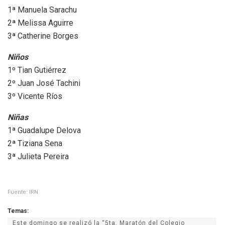
1ª Manuela Sarachu
2ª Melissa Aguirre
3ª Catherine Borges
Niños
1º Tian Gutiérrez
2º Juan José Tachini
3º Vicente Ríos
Niñas
1ª Guadalupe Delova
2ª Tiziana Sena
3ª Julieta Pereira
Fuente: IRN
Temas:
Este domingo se realizó la “5ta. Maratón del Colegio