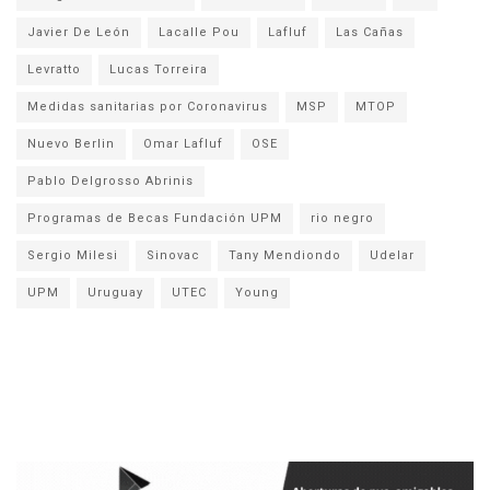
Javier De León
Lacalle Pou
Lafluf
Las Cañas
Levratto
Lucas Torreira
Medidas sanitarias por Coronavirus
MSP
MTOP
Nuevo Berlin
Omar Lafluf
OSE
Pablo Delgrosso Abrinis
Programas de Becas Fundación UPM
rio negro
Sergio Milesi
Sinovac
Tany Mendiondo
Udelar
UPM
Uruguay
UTEC
Young