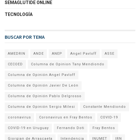
SEMAGLUTIDE ONLINE
TECNOLOGÍA
BUSCAR POR TEMA
AMEDRIN
ANDE
ANEP
Angel Pavloff
ASSE
CECOED
Columna de Opinion Tany Mendiondo
Columna de Opinión Angel Pavloff
Columna de Opinión Javier De León
Columna de Opinión Pablo Delgrosso
Columna de Opinión Sergio Milesi
Constante Mendiondo
coronavirus
Coronavirus en Fray Bentos
COVID-19
COVID-19 en Uruguay
Fernando Doti
Fray Bentos
Giorgian de Arrascaeta
Intendencia
INUMET
IRN