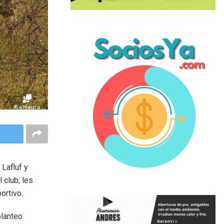
 Lafluf y
 club, les
ortivo.
planteo