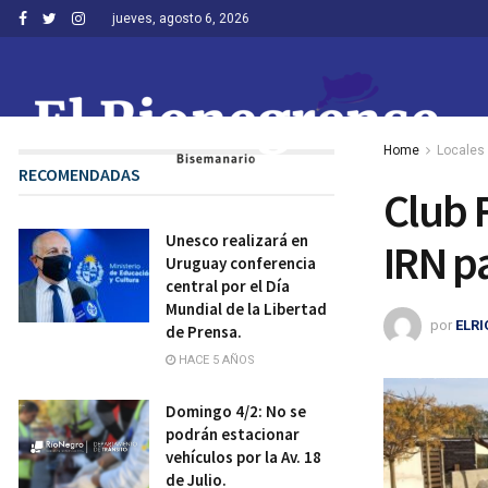
jueves, agosto 6, 2026
Home
Locales
RECOMENDADAS
Club 
Unesco realizará en
IRN p
Uruguay conferencia
central por el Día
Mundial de la Libertad
por
ELR
de Prensa.
HACE 5 AÑOS
Domingo 4/2: No se
podrán estacionar
vehículos por la Av. 18
de Julio.