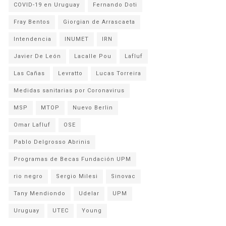
COVID-19 en Uruguay
Fernando Doti
Fray Bentos
Giorgian de Arrascaeta
Intendencia
INUMET
IRN
Javier De León
Lacalle Pou
Lafluf
Las Cañas
Levratto
Lucas Torreira
Medidas sanitarias por Coronavirus
MSP
MTOP
Nuevo Berlin
Omar Lafluf
OSE
Pablo Delgrosso Abrinis
Programas de Becas Fundación UPM
rio negro
Sergio Milesi
Sinovac
Tany Mendiondo
Udelar
UPM
Uruguay
UTEC
Young