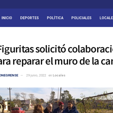
INICIO
DEPORTES
POLÍTICA
POLICIALES
LOCAL
Figuritas solicitó colaborac
ara reparar el muro de la c
IONEGRENSE
29 junio, 2022
en
Locales