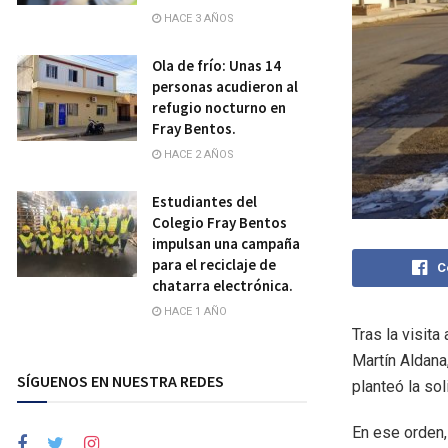
HACE 3 AÑOS
Ola de frío: Unas 14
personas acudieron al
refugio nocturno en
Fray Bentos.
HACE 2 AÑOS
Estudiantes del
Colegio Fray Bentos
impulsan una campaña
para el reciclaje de
C
chatarra electrónica.
HACE 1 AÑO
Tras la visita
Martín Aldana,
SÍGUENOS EN NUESTRA REDES
planteó la so
En ese orden,