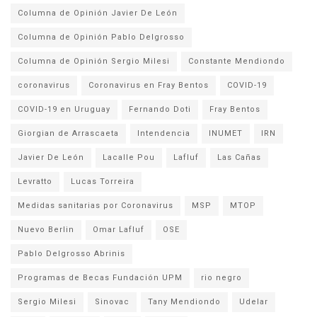
Columna de Opinión Javier De León
Columna de Opinión Pablo Delgrosso
Columna de Opinión Sergio Milesi
Constante Mendiondo
coronavirus
Coronavirus en Fray Bentos
COVID-19
COVID-19 en Uruguay
Fernando Doti
Fray Bentos
Giorgian de Arrascaeta
Intendencia
INUMET
IRN
Javier De León
Lacalle Pou
Lafluf
Las Cañas
Levratto
Lucas Torreira
Medidas sanitarias por Coronavirus
MSP
MTOP
Nuevo Berlin
Omar Lafluf
OSE
Pablo Delgrosso Abrinis
Programas de Becas Fundación UPM
rio negro
Sergio Milesi
Sinovac
Tany Mendiondo
Udelar