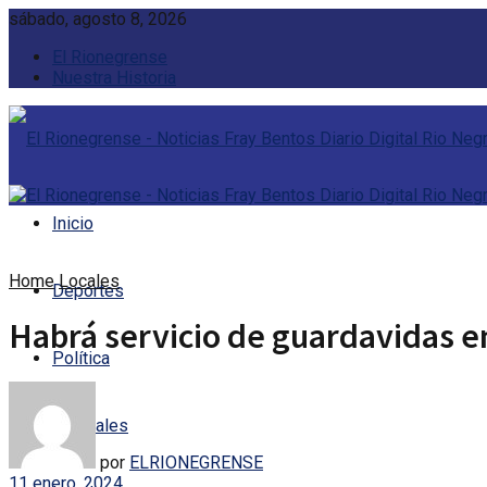
sábado, agosto 8, 2026
El Rionegrense
Nuestra Historia
Inicio
Home
Locales
Deportes
Habrá servicio de guardavidas e
Política
Policiales
por
ELRIONEGRENSE
11 enero, 2024