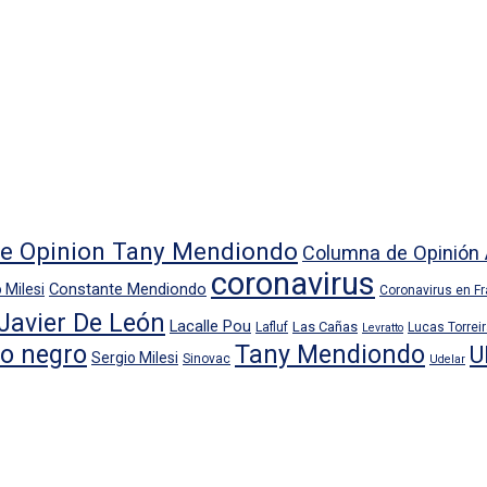
e Opinion Tany Mendiondo
Columna de Opinión 
coronavirus
Constante Mendiondo
 Milesi
Coronavirus en F
Javier De León
Lacalle Pou
Las Cañas
Lafluf
Lucas Torrei
Levratto
io negro
Tany Mendiondo
U
Sergio Milesi
Sinovac
Udelar