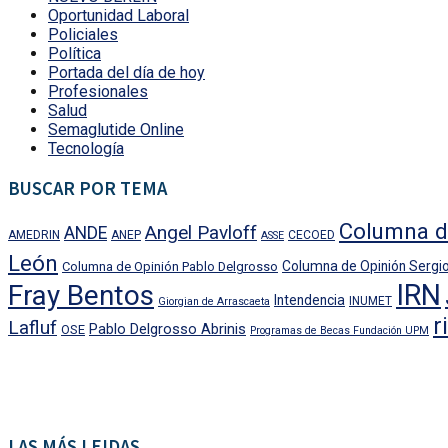
Oportunidad Laboral
Policiales
Política
Portada del día de hoy
Profesionales
Salud
Semaglutide Online
Tecnología
BUSCAR POR TEMA
Columna d
Angel Pavloff
ANDE
AMEDRIN
ANEP
CECOED
ASSE
León
Columna de Opinión Sergio
Columna de Opinión Pablo Delgrosso
IRN
Fray Bentos
Intendencia
INUMET
Giorgian de Arrascaeta
r
Lafluf
Pablo Delgrosso Abrinis
OSE
Programas de Becas Fundación UPM
LAS MÁS LEIDAS