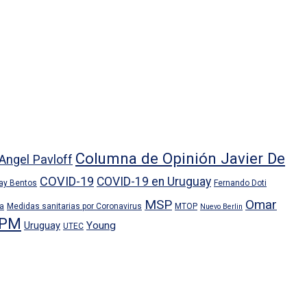
Columna de Opinión Javier De
Angel Pavloff
COVID-19
COVID-19 en Uruguay
ray Bentos
Fernando Doti
MSP
Omar
ra
Medidas sanitarias por Coronavirus
MTOP
Nuevo Berlin
PM
Uruguay
Young
UTEC