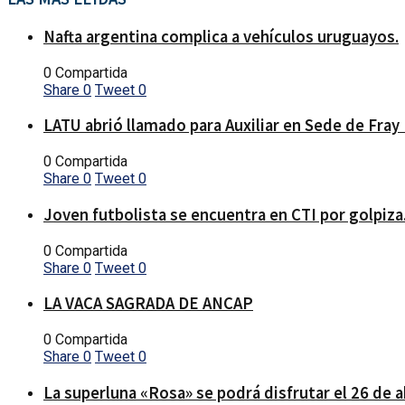
Nafta argentina complica a vehículos uruguayos.
0 Compartida
Share
0
Tweet
0
LATU abrió llamado para Auxiliar en Sede de Fray
0 Compartida
Share
0
Tweet
0
Joven futbolista se encuentra en CTI por golpiza
0 Compartida
Share
0
Tweet
0
LA VACA SAGRADA DE ANCAP
0 Compartida
Share
0
Tweet
0
La superluna «Rosa» se podrá disfrutar el 26 de a