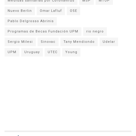
Medidas sanitarias por Coronavirus
MSP
MTOP
Nuevo Berlin
Omar Lafluf
OSE
Pablo Delgrosso Abrinis
Programas de Becas Fundación UPM
rio negro
Sergio Milesi
Sinovac
Tany Mendiondo
Udelar
UPM
Uruguay
UTEC
Young