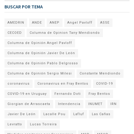
BUSCAR POR TEMA
AMEDRIN
ANDE
ANEP
Angel Pavloff
ASSE
CECOED
Columna de Opinion Tany Mendiondo
Columna de Opinión Angel Pavloff
Columna de Opinión Javier De León
Columna de Opinión Pablo Delgrosso
Columna de Opinión Sergio Milesi
Constante Mendiondo
coronavirus
Coronavirus en Fray Bentos
COVID-19
COVID-19 en Uruguay
Fernando Doti
Fray Bentos
Giorgian de Arrascaeta
Intendencia
INUMET
IRN
Javier De León
Lacalle Pou
Lafluf
Las Cañas
Levratto
Lucas Torreira