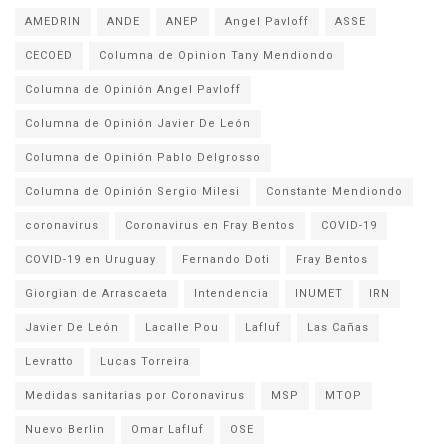
AMEDRIN
ANDE
ANEP
Angel Pavloff
ASSE
CECOED
Columna de Opinion Tany Mendiondo
Columna de Opinión Angel Pavloff
Columna de Opinión Javier De León
Columna de Opinión Pablo Delgrosso
Columna de Opinión Sergio Milesi
Constante Mendiondo
coronavirus
Coronavirus en Fray Bentos
COVID-19
COVID-19 en Uruguay
Fernando Doti
Fray Bentos
Giorgian de Arrascaeta
Intendencia
INUMET
IRN
Javier De León
Lacalle Pou
Lafluf
Las Cañas
Levratto
Lucas Torreira
Medidas sanitarias por Coronavirus
MSP
MTOP
Nuevo Berlin
Omar Lafluf
OSE