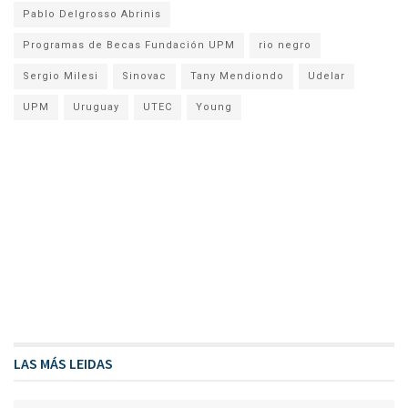
Pablo Delgrosso Abrinis
Programas de Becas Fundación UPM
rio negro
Sergio Milesi
Sinovac
Tany Mendiondo
Udelar
UPM
Uruguay
UTEC
Young
LAS MÁS LEIDAS