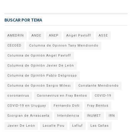
BUSCAR POR TEMA
AMEDRIN
ANDE
ANEP
Angel Pavloff
ASSE
CECOED
Columna de Opinion Tany Mendiondo
Columna de Opinión Angel Pavloff
Columna de Opinión Javier De León
Columna de Opinión Pablo Delgrosso
Columna de Opinión Sergio Milesi
Constante Mendiondo
coronavirus
Coronavirus en Fray Bentos
COVID-19
COVID-19 en Uruguay
Fernando Doti
Fray Bentos
Giorgian de Arrascaeta
Intendencia
INUMET
IRN
Javier De León
Lacalle Pou
Lafluf
Las Cañas