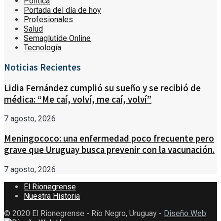
Política
Portada del día de hoy
Profesionales
Salud
Semaglutide Online
Tecnología
Noticias Recientes
Lidia Fernández cumplió su sueño y se recibió de
médica: “Me caí, volví, me caí, volví”
7 agosto, 2026
Meningococo: una enfermedad poco frecuente pero
grave que Uruguay busca prevenir con la vacunación.
7 agosto, 2026
El Rionegrense
Nuestra Historia
© 2020 El Rionegrense - Río Negro, Uruguay -
Diseño Web
: