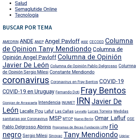
Salud
Semaglutide Online
Tecnología
BUSCAR POR TEMA
Columna
Angel Pavloff
ANDE
AMEDRIN
ANEP
CECOED
ASSE
de Opinion Tany Mendiondo
Columna de
Columna de Opinión
Opinión Angel Pavloff
Javier De León
Columna
Columna de Opinión Pablo Delgrosso
Constante Mendiondo
de Opinión Sergio Milesi
coronavirus
COVID-19
Coronavirus en Fray Bentos
Fray Bentos
COVID-19 en Uruguay
Fernando Doti
IRN
Javier De
Intendencia
INUMET
Giorgian de Arrascaeta
León
Lacalle Pou
Las Cañas
Lafluf
Lucas Torreira
Medidas
Levratto
MSP
Omar Lafluf
OSE
sanitarias por Coronavirus
MTOP
Nuevo Berlin
rio
Pablo Delgrosso Abrinis
Programas de Becas Fundación UPM
negro
Tany Mendiondo
Sergio Milesi
Sinovac
Udelar