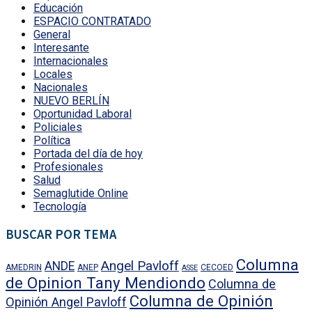
Educación
ESPACIO CONTRATADO
General
Interesante
Internacionales
Locales
Nacionales
NUEVO BERLÍN
Oportunidad Laboral
Policiales
Política
Portada del día de hoy
Profesionales
Salud
Semaglutide Online
Tecnología
BUSCAR POR TEMA
Columna
Angel Pavloff
ANDE
AMEDRIN
ANEP
CECOED
ASSE
de Opinion Tany Mendiondo
Columna de
Columna de Opinión
Opinión Angel Pavloff