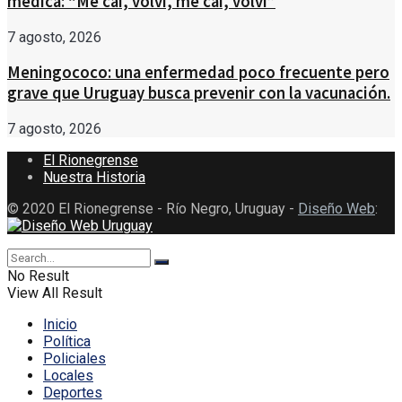
médica: “Me caí, volví, me caí, volví”
7 agosto, 2026
Meningococo: una enfermedad poco frecuente pero
grave que Uruguay busca prevenir con la vacunación.
7 agosto, 2026
El Rionegrense
Nuestra Historia
© 2020 El Rionegrense - Río Negro, Uruguay -
Diseño Web
:
No Result
View All Result
Inicio
Política
Policiales
Locales
Deportes