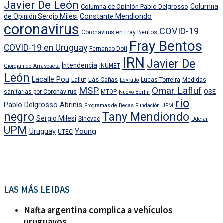
Javier De León
Columna
Columna de Opinión Pablo Delgrosso
Constante Mendiondo
de Opinión Sergio Milesi
coronavirus
COVID-19
Coronavirus en Fray Bentos
Fray Bentos
COVID-19 en Uruguay
Fernando Doti
IRN
Javier De
Intendencia
INUMET
Giorgian de Arrascaeta
León
Lacalle Pou
Las Cañas
Lafluf
Lucas Torreira
Medidas
Levratto
MSP
Omar Lafluf
OSE
sanitarias por Coronavirus
MTOP
Nuevo Berlin
rio
Pablo Delgrosso Abrinis
Programas de Becas Fundación UPM
negro
Tany Mendiondo
Sergio Milesi
Sinovac
Udelar
UPM
Uruguay
Young
UTEC
LAS MÁS LEIDAS
Nafta argentina complica a vehículos
uruguayos.