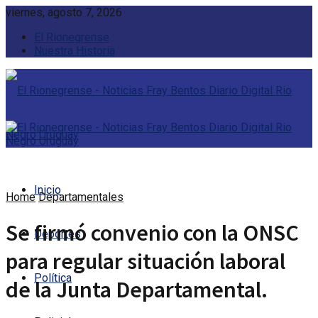
viernes, agosto 7, 2026
El Rionegrense
Nuestra Historia
Inicio
Home
Departamentales
Se firmó convenio con la ONSC
Deportes
para regular situación laboral
Política
de la Junta Departamental.