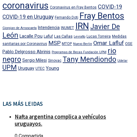
coronavirus
COVID-19
Coronavirus en Fray Bentos
Fray Bentos
COVID-19 en Uruguay
Fernando Doti
IRN
Javier De
Intendencia
INUMET
Giorgian de Arrascaeta
León
Lacalle Pou
Las Cañas
Lafluf
Lucas Torreira
Medidas
Levratto
MSP
Omar Lafluf
OSE
sanitarias por Coronavirus
MTOP
Nuevo Berlin
rio
Pablo Delgrosso Abrinis
Programas de Becas Fundación UPM
negro
Tany Mendiondo
Sergio Milesi
Sinovac
Udelar
UPM
Uruguay
Young
UTEC
LAS MÁS LEIDAS
Nafta argentina complica a vehículos
uruguayos.
0 Compartida