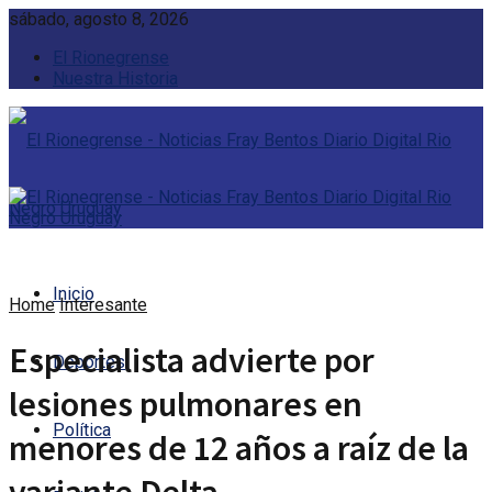
sábado, agosto 8, 2026
El Rionegrense
Nuestra Historia
Inicio
Home
Interesante
Especialista advierte por
Deportes
lesiones pulmonares en
Política
menores de 12 años a raíz de la