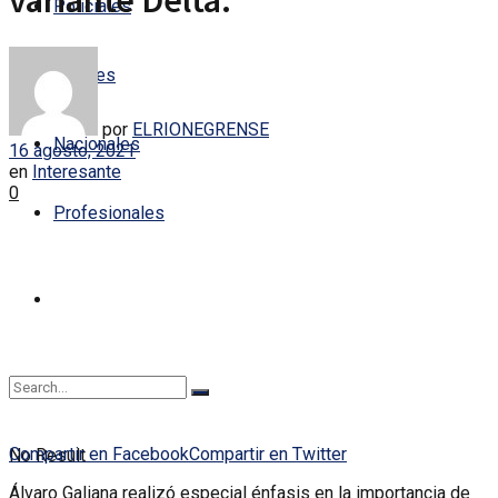
variante Delta.
Policiales
Locales
por
ELRIONEGRENSE
Nacionales
16 agosto, 2021
en
Interesante
0
Profesionales
Compartir en Facebook
Compartir en Twitter
No Result
Álvaro Galiana realizó especial énfasis en la importancia de