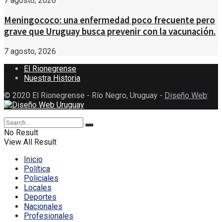
7 agosto, 2026
Meningococo: una enfermedad poco frecuente pero
grave que Uruguay busca prevenir con la vacunación.
7 agosto, 2026
El Rionegrense
Nuestra Historia
© 2020 El Rionegrense - Río Negro, Uruguay -
Diseño Web
:
No Result
View All Result
Inicio
Política
Policiales
Locales
Deportes
Nacionales
Profesionales