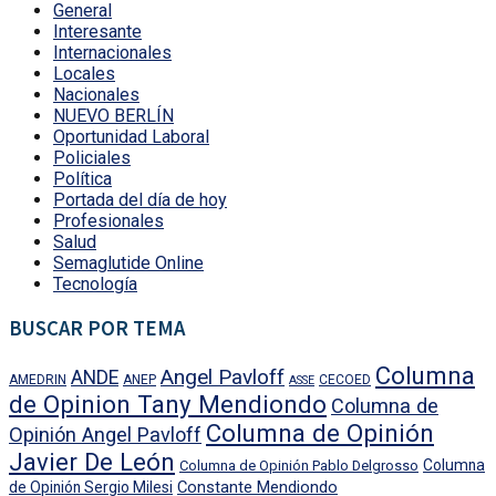
General
Interesante
Internacionales
Locales
Nacionales
NUEVO BERLÍN
Oportunidad Laboral
Policiales
Política
Portada del día de hoy
Profesionales
Salud
Semaglutide Online
Tecnología
BUSCAR POR TEMA
Columna
Angel Pavloff
ANDE
AMEDRIN
ANEP
CECOED
ASSE
de Opinion Tany Mendiondo
Columna de
Columna de Opinión
Opinión Angel Pavloff
Javier De León
Columna
Columna de Opinión Pablo Delgrosso
Constante Mendiondo
de Opinión Sergio Milesi