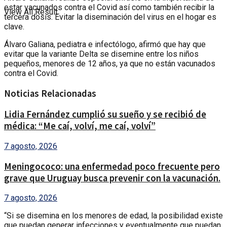
estar vacunados contra el Covid así como también recibir la
View All Result
tercera dosis. Evitar la diseminación del virus en el hogar es
clave.
Álvaro Galiana, pediatra e infectólogo, afirmó que hay que
evitar que la variante Delta se disemine entre los niños
pequeños, menores de 12 años, ya que no están vacunados
contra el Covid.
Noticias Relacionadas
Lidia Fernández cumplió su sueño y se recibió de
médica: “Me caí, volví, me caí, volví”
7 agosto, 2026
Meningococo: una enfermedad poco frecuente pero
grave que Uruguay busca prevenir con la vacunación.
7 agosto, 2026
“Si se disemina en los menores de edad, la posibilidad existe
que puedan generar infecciones y eventualmente que puedan