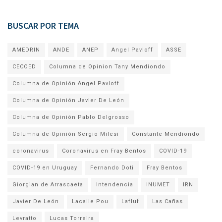
BUSCAR POR TEMA
AMEDRIN
ANDE
ANEP
Angel Pavloff
ASSE
CECOED
Columna de Opinion Tany Mendiondo
Columna de Opinión Angel Pavloff
Columna de Opinión Javier De León
Columna de Opinión Pablo Delgrosso
Columna de Opinión Sergio Milesi
Constante Mendiondo
coronavirus
Coronavirus en Fray Bentos
COVID-19
COVID-19 en Uruguay
Fernando Doti
Fray Bentos
Giorgian de Arrascaeta
Intendencia
INUMET
IRN
Javier De León
Lacalle Pou
Lafluf
Las Cañas
Levratto
Lucas Torreira