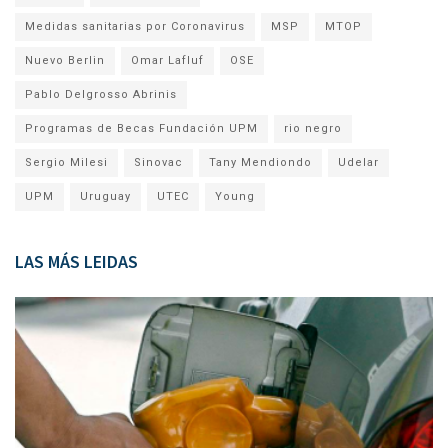
Medidas sanitarias por Coronavirus
MSP
MTOP
Nuevo Berlin
Omar Lafluf
OSE
Pablo Delgrosso Abrinis
Programas de Becas Fundación UPM
rio negro
Sergio Milesi
Sinovac
Tany Mendiondo
Udelar
UPM
Uruguay
UTEC
Young
LAS MÁS LEIDAS