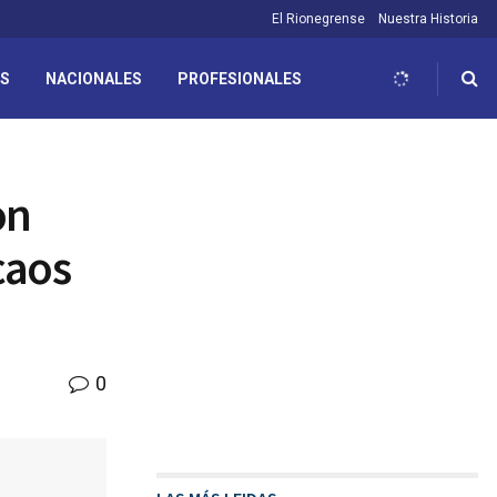
El Rionegrense
Nuestra Historia
ES
NACIONALES
PROFESIONALES
on
caos
0