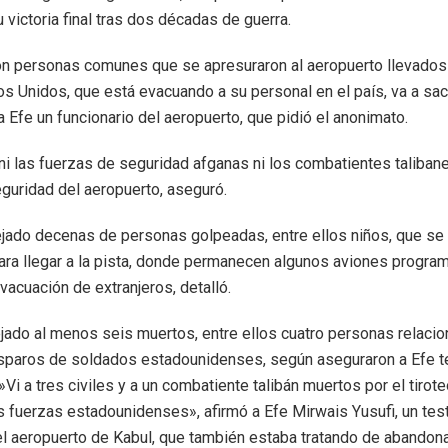
 victoria final tras dos décadas de guerra.
n personas comunes que se apresuraron al aeropuerto llevados 
s Unidos, que está evacuando a su personal en el país, va a sac
a Efe un funcionario del aeropuerto, que pidió el anonimato.
 las fuerzas de seguridad afganas ni los combatientes taliban
guridad del aeropuerto, aseguró.
ejado decenas de personas golpeadas, entre ellos niños, que se
ara llegar a la pista, donde permanecen algunos aviones progra
vacuación de extranjeros, detalló.
jado al menos seis muertos, entre ellos cuatro personas relaci
sparos de soldados estadounidenses, según aseguraron a Efe t
Vi a tres civiles y a un combatiente talibán muertos por el tirote
as fuerzas estadounidenses», afirmó a Efe Mirwais Yusufi, un tes
l aeropuerto de Kabul, que también estaba tratando de abandonar