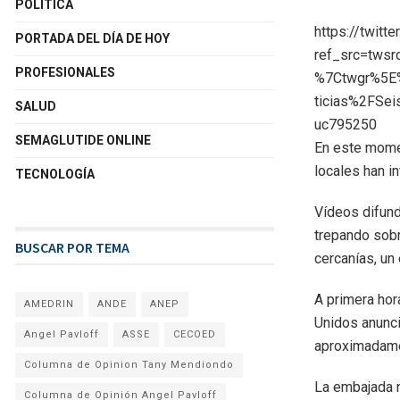
POLÍTICA
https://twit
PORTADA DEL DÍA DE HOY
ref_src=tw
PROFESIONALES
%7Ctwgr%5E%
ticias%2FSei
SALUD
uc795250
SEMAGLUTIDE ONLINE
En este mome
locales han i
TECNOLOGÍA
Vídeos difun
trepando sobr
BUSCAR POR TEMA
cercanías, un
A primera hor
AMEDRIN
ANDE
ANEP
Unidos anunci
Angel Pavloff
ASSE
CECOED
aproximadame
Columna de Opinion Tany Mendiondo
La embajada n
Columna de Opinión Angel Pavloff