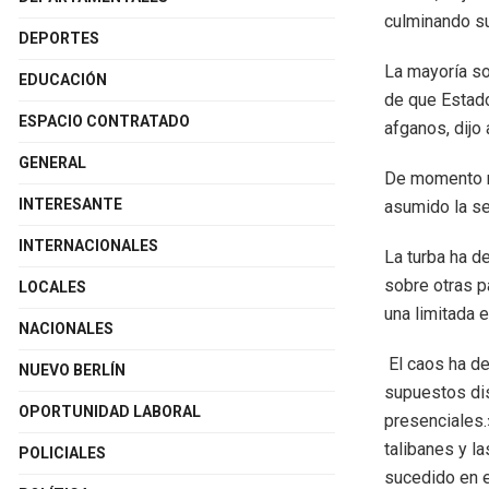
culminando su
DEPORTES
La mayoría so
EDUCACIÓN
de que Estado
ESPACIO CONTRATADO
afganos, dijo 
GENERAL
De momento ni
INTERESANTE
asumido la se
INTERNACIONALES
La turba ha d
sobre otras p
LOCALES
una limitada e
NACIONALES
El caos ha de
NUEVO BERLÍN
supuestos di
OPORTUNIDAD LABORAL
presenciales.»
talibanes y l
POLICIALES
sucedido en e