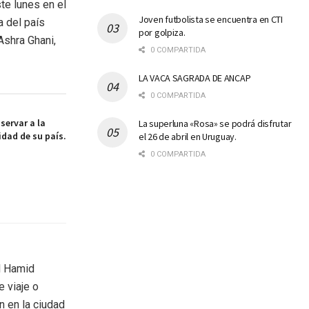
te lunes en el
Joven futbolista se encuentra en CTI
a del país
por golpiza.
Ashra Ghani,
0 COMPARTIDA
LA VACA SAGRADA DE ANCAP
0 COMPARTIDA
servar a la
La superluna «Rosa» se podrá disfrutar
idad de su país.
el 26 de abril en Uruguay.
0 COMPARTIDA
l Hamid
e viaje o
n en la ciudad