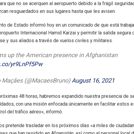
para que no se acerquen al aeropuerto debido a la frágil seguridad
can resguardados en sus lugares hasta que les avisen.
to de Estado informó hoy en un comunicado de que está trabaj
eropuerto Internacional Hamid Karzai y permitir la salida segura 
e y sus aliados a través de vuelos civiles y militares.
ms up the American presence in Afghanistan
/t.co/yr9LnPf5Pw
o Maçães (@MacaesBruno)
August 16, 2021
próximas 48 horas, habremos expandido nuestra presencia de s
ldados, con una misión enfocada únicamente en facilitar estos 
rol del tráfico aéreo», informó.
s pretende trasladar en los próximos días «a miles de ciudada
es que han residido en Afganistán, así como al personal local d