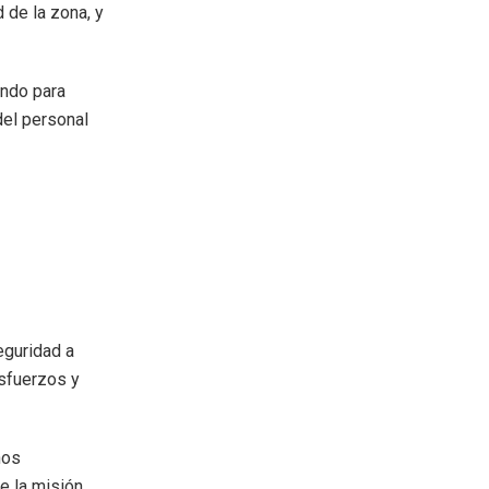
 de la zona, y
ando para
del personal
eguridad a
esfuerzos y
nos
e la misión