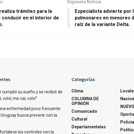
or
Siguiente Noticia
realiza trámites para la
Especialista advierte por 
e conducir en el interior de
pulmonares en menores d
o.
raíz de la variante Delta.
entes
Categorías
Clima
Locale
 cumplió su sueño y se recibió de
 volví, me caí, volví”
COLUMNA DE
Nacion
OPINIÓN
NUEVO
una enfermedad poco frecuente
Comunicado
Oportu
 Uruguay busca prevenir con la
Cultural
Polici
Departamentales
Polític
fortalece los controles con la