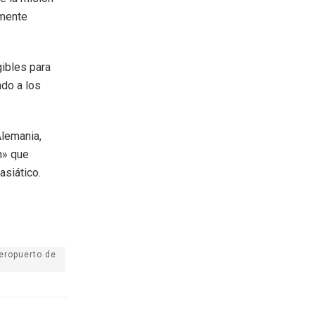
rmente
ibles para
ado a los
Alemania,
n» que
asiático.
eropuerto de