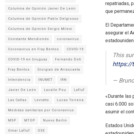
repatriadas, 
Columna de Opinión Javier De León
que permanez
Columna de Opinión Pablo Delgrosso
El Departamen
Columna de Opinión Sergio Milesi
asegurar el A
Constante Mendiondo
coronavirus
estadounidens
Coronavirus en Fray Bentos
COVID-19
This su
COVID-19 en Uruguay
Fernando Doti
https:/
Fray Bentos
Giorgian de Arrascaeta
— Brun
Intendencia
INUMET
IRN
Javier De León
Lacalle Pou
Lafluf
«Durante las 
Las Cañas
Levratto
Lucas Torreira
casi 6.000 so
Medidas sanitarias por Coronavirus
asumir el cont
MSP
MTOP
Nuevo Berlin
Estados Unido
Omar Lafluf
OSE
estadounidens