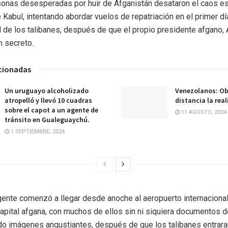
onas desesperadas por huir de Afganistán desataron el caos es
 Kabul, intentando abordar vuelos de repatriación en el primer dí
ol de los talibanes, después de que el propio presidente afgano, 
n secreto.
acionadas
Un uruguayo alcoholizado
Venezolanos: Ob
atropelló y llevó 10 cuadras
distancia la real
sobre el capot a un agente de
11 AGOSTO, 2024
tránsito en Gualeguaychú.
1 SEPTIEMBRE, 2024
ente comenzó a llegar desde anoche al aeropuerto internaciona
 capital afgana, con muchos de ellos sin ni siquiera documentos d
do imágenes angustiantes, después de que los talibanes entrara