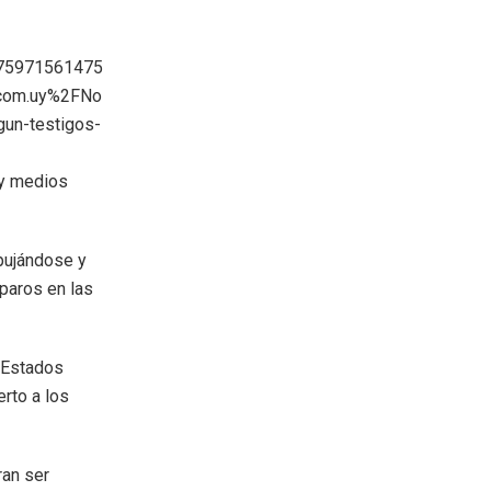
75971561475
com.uy%2FNo
gun-testigos-
 y medios
pujándose y
sparos en las
e Estados
rto a los
ran ser