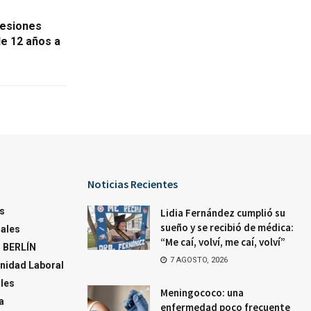
lesiones
e 12 años a
Noticias Recientes
s
Lidia Fernández cumplió su
sueño y se recibió de médica:
ales
“Me caí, volví, me caí, volví”
 BERLÍN
7 AGOSTO, 2026
nidad Laboral
ales
Meningococo: una
a
enfermedad poco frecuente