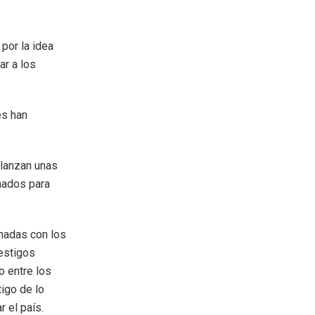
por la idea
ar a los
es han
 lanzan unas
mados para
onadas con los
estigos
o entre los
tigo de lo
 el país.