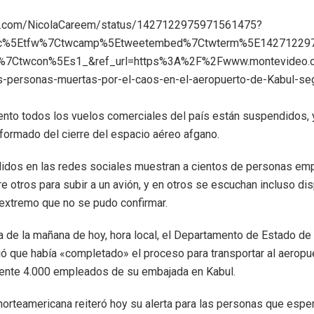
ter.com/NicolaCareem/status/1427122975971561475?
src%5Etfw%7Ctwcamp%5Etweetembed%7Ctwterm%5E14271229
7Ctwcon%5Es1_&ref_url=https%3A%2F%2Fwww.montevideo.
s-personas-muertas-por-el-caos-en-el-aeropuerto-de-Kabul-se
nto todos los vuelos comerciales del país están suspendidos,
nformado del cierre del espacio aéreo afgano.
didos en las redes sociales muestran a cientos de personas em
e otros para subir a un avión, y en otros se escuchan incluso di
 extremo que no se pudo confirmar.
a de la mañana de hoy, hora local, el Departamento de Estado d
ó que había «completado» el proceso para transportar al aeropue
nte 4.000 empleados de su embajada en Kabul.
orteamericana reiteró hoy su alerta para las personas que espe