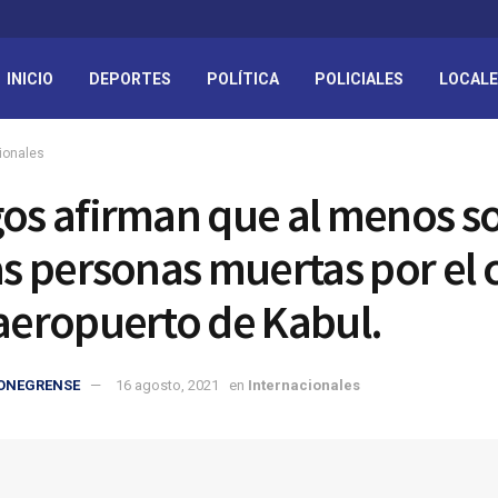
INICIO
DEPORTES
POLÍTICA
POLICIALES
LOCAL
ionales
gos afirman que al menos s
las personas muertas por el 
 aeropuerto de Kabul.
IONEGRENSE
16 agosto, 2021
en
Internacionales