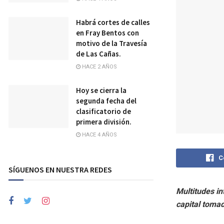
Habrá cortes de calles
en Fray Bentos con
motivo de la Travesía
de Las Cañas.
HACE 2 AÑOS
Hoy se cierra la
segunda fecha del
clasificatorio de
primera división.
HACE 4 AÑOS
C
SÍGUENOS EN NUESTRA REDES
Multitudes in
capital tomad