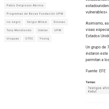
estadounidens
Pablo Delgrosso Abrinis
vulnerables».
Programas de Becas Fundación UPM
rio negro
Sergio Milesi
Sinovac
Asimismo, ase
visas especia
Tany Mendiondo
Udelar
UPM
Estados Unid
Uruguay
UTEC
Young
Un grupo de 7
instaron este
permitan a lo
Fuente: EFE
Temas:
Testigos afi
Kabul.