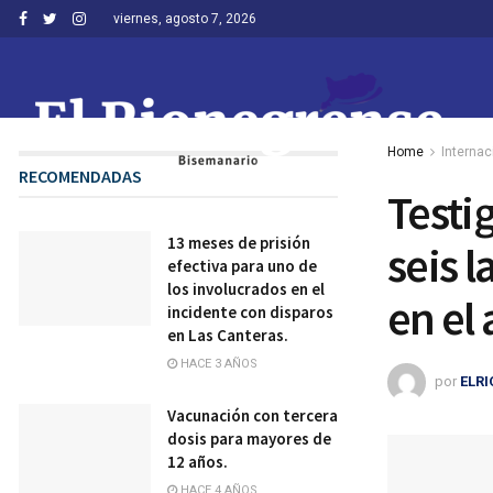
viernes, agosto 7, 2026
Home
Internac
RECOMENDADAS
Testi
13 meses de prisión
seis 
efectiva para uno de
los involucrados en el
en el
incidente con disparos
en Las Canteras.
HACE 3 AÑOS
por
ELR
Vacunación con tercera
dosis para mayores de
12 años.
HACE 4 AÑOS