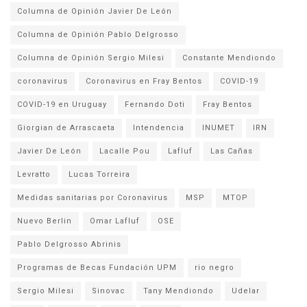
Columna de Opinión Javier De León
Columna de Opinión Pablo Delgrosso
Columna de Opinión Sergio Milesi
Constante Mendiondo
coronavirus
Coronavirus en Fray Bentos
COVID-19
COVID-19 en Uruguay
Fernando Doti
Fray Bentos
Giorgian de Arrascaeta
Intendencia
INUMET
IRN
Javier De León
Lacalle Pou
Lafluf
Las Cañas
Levratto
Lucas Torreira
Medidas sanitarias por Coronavirus
MSP
MTOP
Nuevo Berlin
Omar Lafluf
OSE
Pablo Delgrosso Abrinis
Programas de Becas Fundación UPM
rio negro
Sergio Milesi
Sinovac
Tany Mendiondo
Udelar