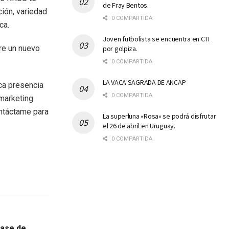
de Fray Bentos.
ción, variedad
0 COMPARTIDA
ca.
Joven futbolista se encuentra en CTI
bre un nuevo
por golpiza.
0 COMPARTIDA
LA VACA SAGRADA DE ANCAP
ica presencia
0 COMPARTIDA
marketing
ontáctame para
La superluna «Rosa» se podrá disfrutar
el 26 de abril en Uruguay.
0 COMPARTIDA
fase de