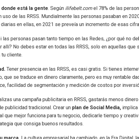
r donde está la gente
. Según
ilifebelt.com
el 78% de las perso
n uso de las RRSS. Mundialmente las personas pasaban en 202
 diarias en ellas, en 2021 se preveía un incremento de esas cifra
 si las personas pasan tanto tiempo en las Redes, ¿por qué no de
 allí? No debes estar en todas las RRSS, solo en aquellas que 
 tu cliente.
ad.
Tener presencia en las RRSS, es casi gratis. Si tienes interne
o, que se traduce en dinero claramente, pero es muy rentable dad
nce, facilidad de segmentación y medición de costos por inversió
lizas una campaña publicitaria en RRSS, gastarás menos dinero
e publicidad tradicional. Crear un
plan de Social Media,
implica 
ial que mejor funciona para tu negocio, dedicarle tiempo y creati
rategia que consiga buenos resultados.
tu marca.
La cultura empresarial ha cambiado, en la Era Digital, 