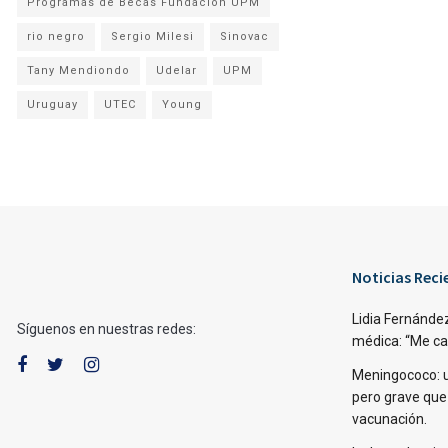
Programas de Becas Fundación UPM
rio negro
Sergio Milesi
Sinovac
Tany Mendiondo
Udelar
UPM
Uruguay
UTEC
Young
Noticias Reci
Lidia Fernández
Síguenos en nuestras redes:
médica: “Me caí,
Meningococo: 
pero grave que
vacunación.