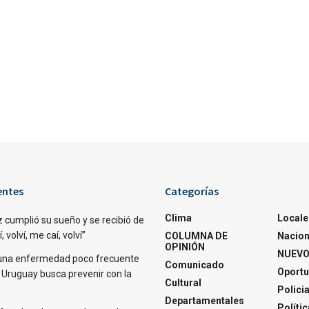
entes
Categorías
Clima
Locale
 cumplió su sueño y se recibió de
 volví, me caí, volví”
COLUMNA DE
Nacion
OPINIÓN
NUEVO
una enfermedad poco frecuente
Comunicado
Oportu
 Uruguay busca prevenir con la
Cultural
Polici
Departamentales
Polític