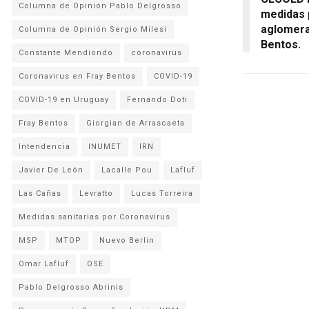
Columna de Opinión Pablo Delgrosso
medidas 
aglomera
Columna de Opinión Sergio Milesi
Bentos.
Constante Mendiondo
coronavirus
Coronavirus en Fray Bentos
COVID-19
COVID-19 en Uruguay
Fernando Doti
Fray Bentos
Giorgian de Arrascaeta
Intendencia
INUMET
IRN
Javier De León
Lacalle Pou
Lafluf
Las Cañas
Levratto
Lucas Torreira
Medidas sanitarias por Coronavirus
MSP
MTOP
Nuevo Berlin
Omar Lafluf
OSE
Pablo Delgrosso Abrinis