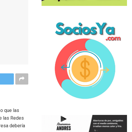
zo que las
e las Redes
presa debería