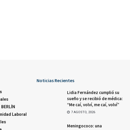
Noticias Recientes
s
Lidia Fernández cumplió su
sueño y se recibió de médica:
ales
“Me caí, volví, me caí, volví”
 BERLÍN
7 AGOSTO, 2026
nidad Laboral
ales
Meningococo: una
a