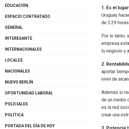
EDUCACIÓN
1. Es el luga
Uruguay hace
ESPACIO CONTRATADO
de 2.29 horas
GENERAL
Por lo tanto,
INTERESANTE
empresa estar
INTERNACIONALES
tu negocio y a
LOCALES
2. Rentabilid
NACIONALES
aportar tiemp
nivel de alca
NUEVO BERLÍN
Además si rea
OPORTUNIDAD LABORAL
de un medio d
POLICIALES
es la red soc
crear una est
POLÍTICA
PORTADA DEL DÍA DE HOY
3. Potencia 