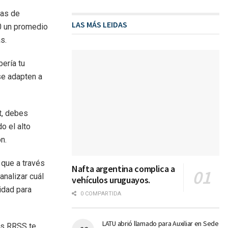
nas de
LAS MÁS LEIDAS
0 un promedio
s.
bería tu
se adapten a
t, debes
o el alto
n.
 que a través
Nafta argentina complica a
analizar cuál
vehículos uruguayos.
vidad para
0 COMPARTIDA
LATU abrió llamado para Auxiliar en Sede
las RRSS te