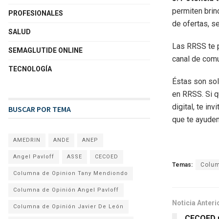
permiten brin
PROFESIONALES
de ofertas, s
SALUD
Las RRSS te p
SEMAGLUTIDE ONLINE
canal de comu
TECNOLOGÍA
Éstas son sol
en RRSS. Si q
digital, te i
BUSCAR POR TEMA
que te ayudem
AMEDRIN
ANDE
ANEP
Angel Pavloff
ASSE
CECOED
Temas:
Colum
Columna de Opinion Tany Mendiondo
Columna de Opinión Angel Pavloff
Noticia Anteri
Columna de Opinión Javier De León
CECOED r