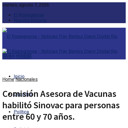
viernes, agosto 7, 2026
El Rionegrense
Nuestra Historia
Inicio
Home
Nacionales
Comisión Asesora de Vacunas
Deportes
habilitó Sinovac para personas
Política
entre 60 y 70 años.