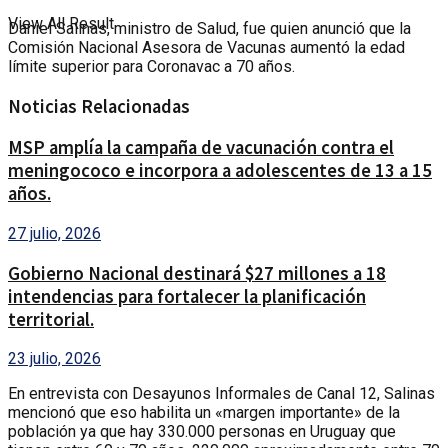
View All Result
Daniel Salinas, ministro de Salud, fue quien anunció que la
Comisión Nacional Asesora de Vacunas aumentó la edad
límite superior para Coronavac a 70 años.
Noticias Relacionadas
MSP amplía la campaña de vacunación contra el
meningococo e incorpora a adolescentes de 13 a 15
años.
27 julio, 2026
Gobierno Nacional destinará $27 millones a 18
intendencias para fortalecer la planificación
territorial.
23 julio, 2026
En entrevista con Desayunos Informales de Canal 12, Salinas
mencionó que eso habilita un «margen importante» de la
población ya que hay 330.000 personas en Uruguay que