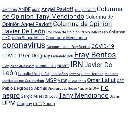
Columna
Angel Pavloff
ANDE
AMEDRIN
ANEP
CECOED
ASSE
de Opinion Tany Mendiondo
Columna de
Columna de Opinión
Opinión Angel Pavloff
Javier De León
Columna
Columna de Opinión Pablo Delgrosso
Constante Mendiondo
de Opinión Sergio Milesi
coronavirus
COVID-19
Coronavirus en Fray Bentos
Fray Bentos
COVID-19 en Uruguay
Fernando Doti
IRN
Javier De
Intendencia
INUMET
Giorgian de Arrascaeta
León
Lacalle Pou
Las Cañas
Lafluf
Lucas Torreira
Medidas
Levratto
MSP
Omar Lafluf
OSE
sanitarias por Coronavirus
MTOP
Nuevo Berlin
rio
Pablo Delgrosso Abrinis
Programas de Becas Fundación UPM
negro
Tany Mendiondo
Sergio Milesi
Sinovac
Udelar
UPM
Uruguay
Young
UTEC