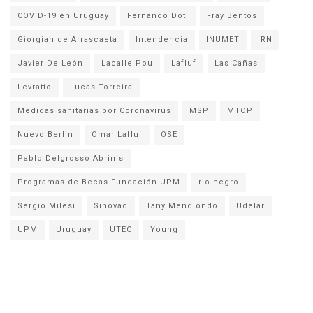
COVID-19 en Uruguay
Fernando Doti
Fray Bentos
Giorgian de Arrascaeta
Intendencia
INUMET
IRN
Javier De León
Lacalle Pou
Lafluf
Las Cañas
Levratto
Lucas Torreira
Medidas sanitarias por Coronavirus
MSP
MTOP
Nuevo Berlin
Omar Lafluf
OSE
Pablo Delgrosso Abrinis
Programas de Becas Fundación UPM
rio negro
Sergio Milesi
Sinovac
Tany Mendiondo
Udelar
UPM
Uruguay
UTEC
Young