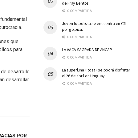
de Fray Bentos.
0 COMPARTIDA
s fundamental
Joven futbolista se encuentra en CTI
burocracia.
por golpiza.
0 COMPARTIDA
iones que
licos para
LA VACA SAGRADA DE ANCAP
0 COMPARTIDA
La superluna «Rosa» se podrá disfrutar
 de desarrollo
el 26 de abril en Uruguay.
an desarrollar
0 COMPARTIDA
RACIAS POR