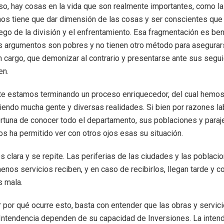
, hay cosas en la vida que son realmente importantes, como la 
nos tiene que dar dimensión de las cosas y ser conscientes qu
juego de la división y el enfrentamiento. Esa fragmentación es be
 argumentos son pobres y no tienen otro método para asegurar
n cargo, que demonizar al contrario y presentarse ante sus seg
en.
e estamos terminando un proceso enriquecedor, del cual hemos
endo mucha gente y diversas realidades. Si bien por razones la
rtuna de conocer todo el departamento, sus poblaciones y paraj
os ha permitido ver con otros ojos esas su situación.
es clara y se repite. Las periferias de las ciudades y las pobla
enos servicios reciben, y en caso de recibirlos, llegan tarde y c
 mala.
 por qué ocurre esto, basta con entender que las obras y servic
 Intendencia dependen de su capacidad de Inversiones. La inten