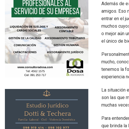
Además de eso
amigos. Eso 
entrar en el 
muchos cuyos
o mejor aún u
el único de bi
Personalment
mucho, conoci
tenemos la fo
experiencia n
La situación 
son las que m
muchas veces
Para entender
que brinda la