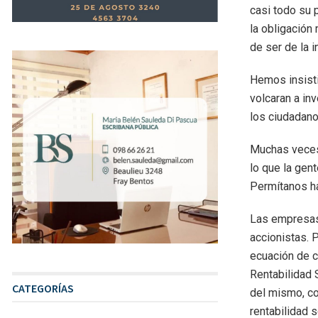
casi todo su 
la obligación 
de ser de la 
Hemos insisti
volcaran a in
los ciudadano
Muchas veces
lo que la gen
Permítanos ha
Las empresas 
accionistas. 
ecuación de c
Rentabilidad 
CATEGORÍAS
del mismo, co
rentabilidad s