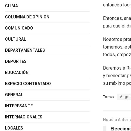
entonces logr
CLIMA
COLUMNA DE OPINIÓN
Entonces, ana
para que el di
COMUNICADO
Nosotros prom
CULTURAL
tomemos, esta
DEPARTAMENTALES
todos, empeza
DEPORTES
Daremos a Rio
EDUCACIÓN
y bienestar p
su máximo po
ESPACIO CONTRATADO
GENERAL
Temas:
Angel
INTERESANTE
INTERNACIONALES
Noticia Anteri
LOCALES
Eleccion