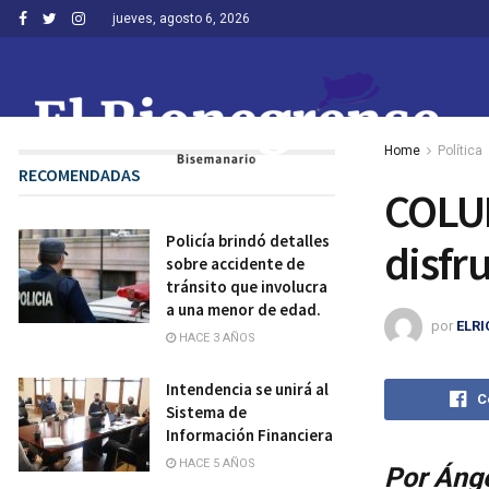
jueves, agosto 6, 2026
Home
Política
RECOMENDADAS
COLUM
Policía brindó detalles
disfr
sobre accidente de
tránsito que involucra
a una menor de edad.
por
ELR
HACE 3 AÑOS
Intendencia se unirá al
C
Sistema de
Información Financiera
HACE 5 AÑOS
Por Ánge