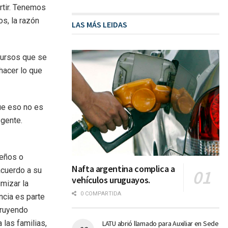
ertir. Tenemos
os, la razón
LAS MÁS LEIDAS
cursos que se
hacer lo que
ue eso no es
 gente.
ueños o
Nafta argentina complica a
acuerdo a su
vehículos uruguayos.
mizar la
0 COMPARTIDA
ncia es parte
truyendo
 las familias,
LATU abrió llamado para Auxiliar en Sede