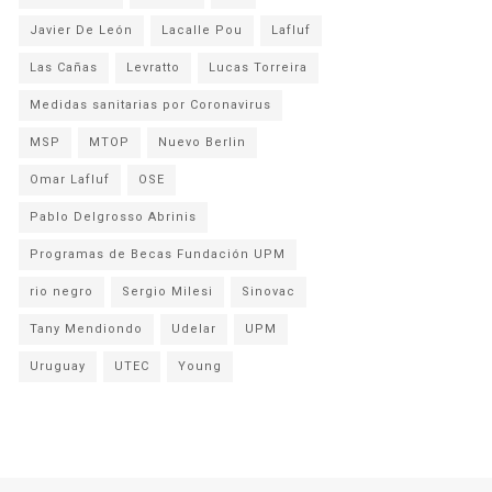
Javier De León
Lacalle Pou
Lafluf
Las Cañas
Levratto
Lucas Torreira
Medidas sanitarias por Coronavirus
MSP
MTOP
Nuevo Berlin
Omar Lafluf
OSE
Pablo Delgrosso Abrinis
Programas de Becas Fundación UPM
rio negro
Sergio Milesi
Sinovac
Tany Mendiondo
Udelar
UPM
Uruguay
UTEC
Young