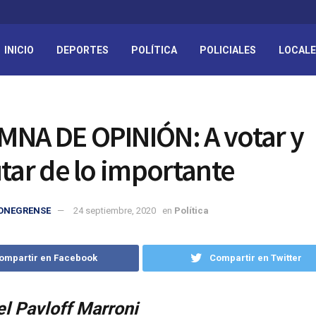
INICIO
DEPORTES
POLÍTICA
POLICIALES
LOCAL
NA DE OPINIÓN: A votar y
utar de lo importante
IONEGRENSE
24 septiembre, 2020
en
Política
ompartir en Facebook
Compartir en Twitter
l Pavloff Marroni