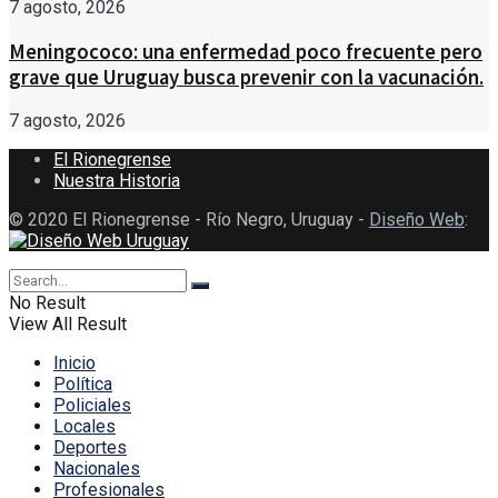
7 agosto, 2026
Meningococo: una enfermedad poco frecuente pero
grave que Uruguay busca prevenir con la vacunación.
7 agosto, 2026
El Rionegrense
Nuestra Historia
© 2020 El Rionegrense - Río Negro, Uruguay -
Diseño Web
:
No Result
View All Result
Inicio
Política
Policiales
Locales
Deportes
Nacionales
Profesionales