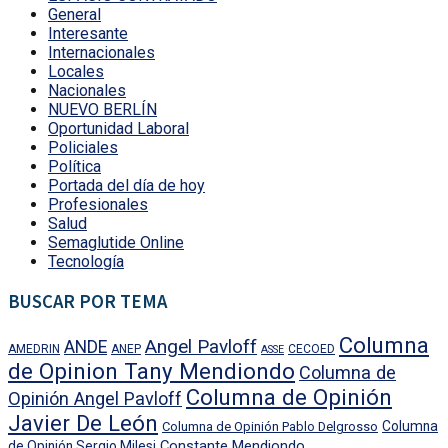
General
Interesante
Internacionales
Locales
Nacionales
NUEVO BERLÍN
Oportunidad Laboral
Policiales
Política
Portada del día de hoy
Profesionales
Salud
Semaglutide Online
Tecnología
BUSCAR POR TEMA
Columna
Angel Pavloff
ANDE
AMEDRIN
ANEP
CECOED
ASSE
de Opinion Tany Mendiondo
Columna de
Columna de Opinión
Opinión Angel Pavloff
Javier De León
Columna
Columna de Opinión Pablo Delgrosso
Constante Mendiondo
de Opinión Sergio Milesi