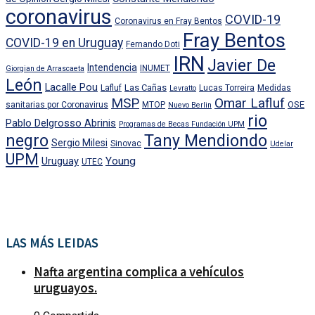
coronavirus
COVID-19
Coronavirus en Fray Bentos
Fray Bentos
COVID-19 en Uruguay
Fernando Doti
IRN
Javier De
Intendencia
INUMET
Giorgian de Arrascaeta
León
Lacalle Pou
Las Cañas
Lafluf
Lucas Torreira
Medidas
Levratto
MSP
Omar Lafluf
OSE
sanitarias por Coronavirus
MTOP
Nuevo Berlin
rio
Pablo Delgrosso Abrinis
Programas de Becas Fundación UPM
negro
Tany Mendiondo
Sergio Milesi
Sinovac
Udelar
UPM
Uruguay
Young
UTEC
LAS MÁS LEIDAS
Nafta argentina complica a vehículos
uruguayos.