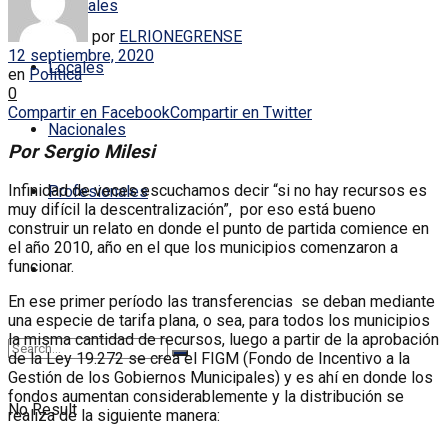
Policiales
por
ELRIONEGRENSE
12 septiembre, 2020
Locales
en
Política
0
Compartir en Facebook
Compartir en Twitter
Nacionales
Por Sergio Milesi
Infinidad de veces escuchamos decir “si no hay recursos es
Profesionales
muy difícil la descentralización”, por eso está bueno
construir un relato en donde el punto de partida comience en
el año 2010, año en el que los municipios comenzaron a
funcionar.
En ese primer período las transferencias se deban mediante
una especie de tarifa plana, o sea, para todos los municipios
la misma cantidad de recursos, luego a partir de la aprobación
de la Ley 19.272 se crea el FIGM (Fondo de Incentivo a la
Gestión de los Gobiernos Municipales) y es ahí en donde los
fondos aumentan considerablemente y la distribución se
No Result
realiza de la siguiente manera: