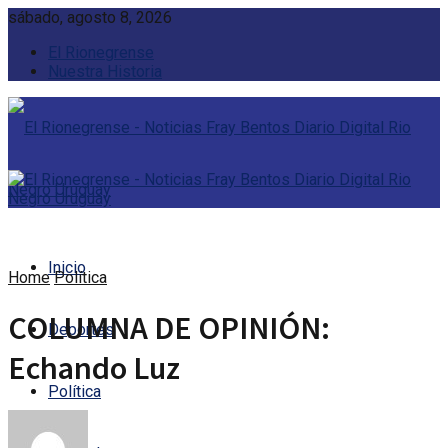
sábado, agosto 8, 2026
El Rionegrense
Nuestra Historia
Inicio
Home
Política
COLUMNA DE OPINIÓN:
Deportes
Echando Luz
Política