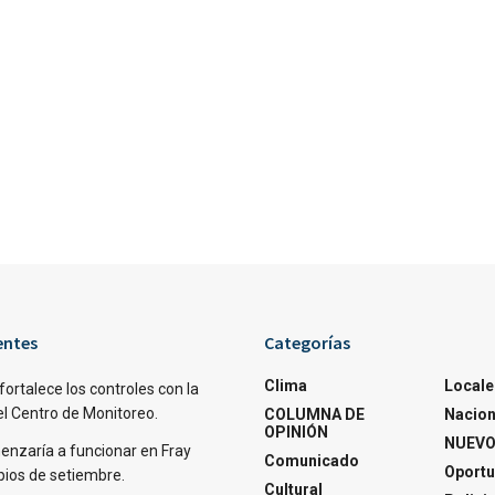
entes
Categorías
Clima
Locale
fortalece los controles con la
el Centro de Monitoreo.
COLUMNA DE
Nacion
OPINIÓN
NUEVO
nzaría a funcionar en Fray
Comunicado
Oportu
pios de setiembre.
Cultural