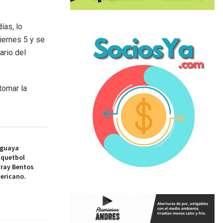
ías, lo
iernes 5 y se
ario del
tomar la
uguaya
squetbol
Fray Bentos
ericano.