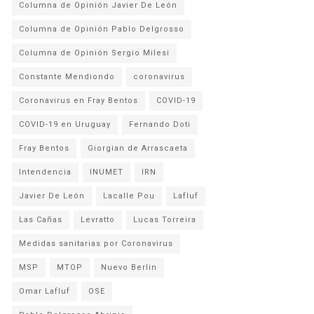
Columna de Opinión Javier De León
Columna de Opinión Pablo Delgrosso
Columna de Opinión Sergio Milesi
Constante Mendiondo
coronavirus
Coronavirus en Fray Bentos
COVID-19
COVID-19 en Uruguay
Fernando Doti
Fray Bentos
Giorgian de Arrascaeta
Intendencia
INUMET
IRN
Javier De León
Lacalle Pou
Lafluf
Las Cañas
Levratto
Lucas Torreira
Medidas sanitarias por Coronavirus
MSP
MTOP
Nuevo Berlin
Omar Lafluf
OSE