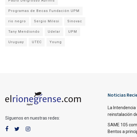
Pablo Delgrosso Abrinis
Programas de Becas Fundación UPM
rio negro
Sergio Milesi
Sinovac
Tany Mendiondo
Udelar
UPM
Uruguay
UTEC
Young
Noticias Reci
La Intendencia 
reinstalación d
Síguenos en nuestras redes:
SAME 105 come
Bentos a princi