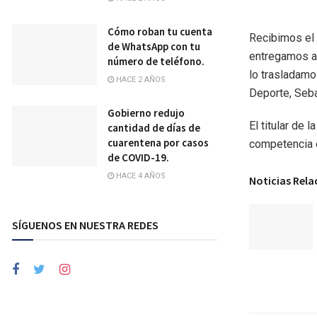
Cómo roban tu cuenta
Recibimos el 
de WhatsApp con tu
entregamos al
número de teléfono.
lo trasladamos
HACE 2 AÑOS
Deporte, Seba
Gobierno redujo
El titular de 
cantidad de días de
cuarentena por casos
competencia 
de COVID-19.
HACE 4 AÑOS
Noticias Rel
SÍGUENOS EN NUESTRA REDES