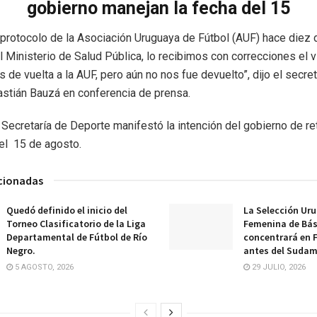
gobierno manejan la fecha del 15
protocolo de la Asociación Uruguaya de Fútbol (AUF) hace diez d
 Ministerio de Salud Pública, lo recibimos con correcciones el v
 de vuelta a la AUF, pero aún no nos fue devuelto”, dijo el secret
stián Bauzá en conferencia de prensa.
la Secretaría de Deporte manifestó la intención del gobierno de re
el 15 de agosto.
acionadas
Quedó definido el inicio del
La Selección Ur
Torneo Clasificatorio de la Liga
Femenina de Bá
Departamental de Fútbol de Río
concentrará en 
Negro.
antes del Sudam
5 AGOSTO, 2026
29 JULIO, 2026