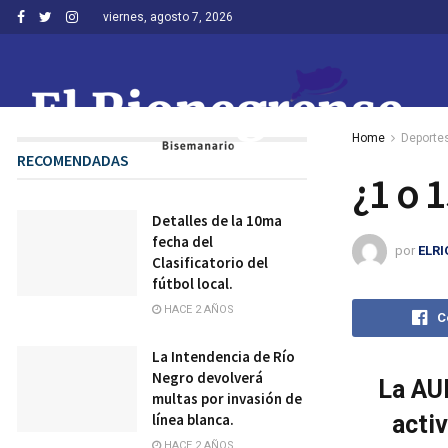
viernes, agosto 7, 2026
Home
Deporte
RECOMENDADAS
¿1 o 
Detalles de la 10ma
fecha del
por
ELR
Clasificatorio del
fútbol local.
HACE 2 AÑOS
C
La Intendencia de Río
Negro devolverá
La AUF
multas por invasión de
acti
línea blanca.
HACE 2 AÑOS