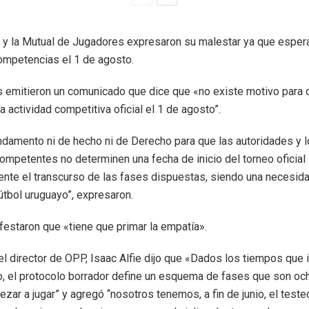
 y la Mutual de Jugadores expresaron su malestar ya que esper
ompetencias el 1 de agosto.
 emitieron un comunicado que dice que «no existe motivo para 
la actividad competitiva oficial el 1 de agosto”.
ndamento ni de hecho ni de Derecho para que las autoridades y 
mpetentes no determinen una fecha de inicio del torneo oficial
nte el transcurso de las fases dispuestas, siendo una necesid
fútbol uruguayo”, expresaron.
staron que «tiene que primar la empatía».
 el director de OPP, Isaac Alfie dijo que «Dados los tiempos que i
o, el protocolo borrador define un esquema de fases que son o
zar a jugar” y agregó “nosotros tenemos, a fin de junio, el teste