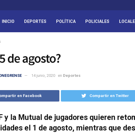
INICIO
DEPORTES
POLÍTICA
POLICIALES
LOCAL
s
15 de agosto?
IONEGRENSE
14 junio, 2020
en
Deportes
ompartir en Facebook
Compartir en Twitter
 y la Mutual de jugadores quieren reto
vidades el 1 de agosto, mientras que des