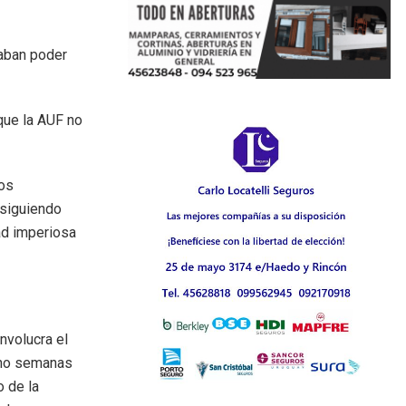
aban poder
que la AUF no
los
 siguiendo
ad imperiosa
nvolucra el
cho semanas
o de la