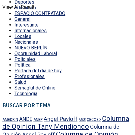
Deportes
View All Result
Educación
ESPACIO CONTRATADO
General
Interesante
Internacionales
Locales
Nacionales
NUEVO BERLÍN
Oportunidad Laboral
Policiales
Política
Portada del día de hoy
Profesionales
Salud
Semaglutide Online
Tecnología
BUSCAR POR TEMA
Columna
Angel Pavloff
ANDE
AMEDRIN
ANEP
CECOED
ASSE
de Opinion Tany Mendiondo
Columna de
Columna de Opinión
Opinión Angel Pavloff