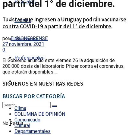
partir del 1° de diciembre.
Policiales
Turistas que ingresen a Uruguay podrán vacunarse
Locales
contra COVID-19 a partir del 1° de diciembre.
por
ELRIONEGRENSE
Nacionales
27 noviembre, 2021
0
Profesionales
El Gobierno anunció este viernes 26 la adquisición de
200.000 dosis del laboratorio Pfizer contra el coronavirus,
que estarán disponibles ...
SIGUENOS EN NUESTRAS REDES
BUSCAR POR CATEGORÍA
Clima
COLUMNA DE OPINIÓN
Comunicado
No Result
Cultural
Departamentales