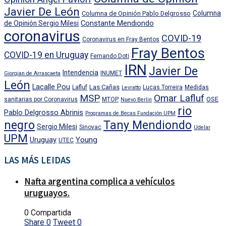
Javier De León
Columna
Columna de Opinión Pablo Delgrosso
Constante Mendiondo
de Opinión Sergio Milesi
coronavirus
COVID-19
Coronavirus en Fray Bentos
Fray Bentos
COVID-19 en Uruguay
Fernando Doti
IRN
Javier De
Intendencia
INUMET
Giorgian de Arrascaeta
León
Lacalle Pou
Las Cañas
Lafluf
Lucas Torreira
Medidas
Levratto
MSP
Omar Lafluf
OSE
sanitarias por Coronavirus
MTOP
Nuevo Berlin
rio
Pablo Delgrosso Abrinis
Programas de Becas Fundación UPM
negro
Tany Mendiondo
Sergio Milesi
Sinovac
Udelar
UPM
Uruguay
Young
UTEC
LAS MÁS LEIDAS
Nafta argentina complica a vehículos
uruguayos.
0 Compartida
Share
0
Tweet
0