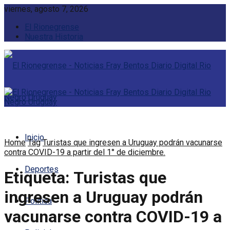
viernes, agosto 7, 2026
El Rionegrense
Nuestra Historia
Inicio
Home
Tag
Turistas que ingresen a Uruguay podrán vacunarse
contra COVID-19 a partir del 1° de diciembre.
Deportes
Etiqueta:
Turistas que
ingresen a Uruguay podrán
Política
vacunarse contra COVID-19 a