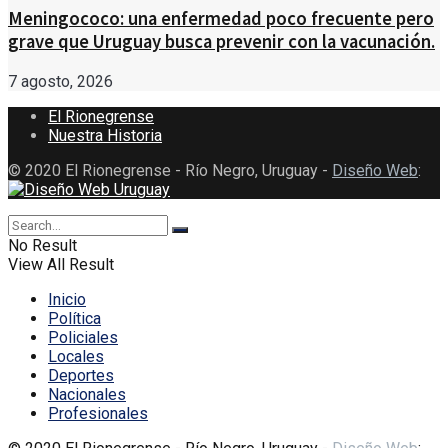
Meningococo: una enfermedad poco frecuente pero
grave que Uruguay busca prevenir con la vacunación.
7 agosto, 2026
El Rionegrense
Nuestra Historia
© 2020 El Rionegrense - Río Negro, Uruguay -
Diseño Web
:
No Result
View All Result
Inicio
Política
Policiales
Locales
Deportes
Nacionales
Profesionales