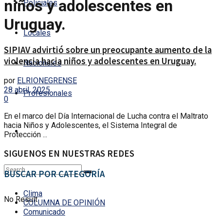
niños y adolescentes en
Policiales
Uruguay.
Locales
SIPIAV advirtió sobre un preocupante aumento de la
violencia hacia niños y adolescentes en Uruguay.
Nacionales
por
ELRIONEGRENSE
28 abril, 2025
Profesionales
0
En el marco del Día Internacional de Lucha contra el Maltrato
hacia Niños y Adolescentes, el Sistema Integral de
Protección ...
SIGUENOS EN NUESTRAS REDES
BUSCAR POR CATEGORÍA
Clima
No Result
COLUMNA DE OPINIÓN
Comunicado