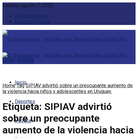
viernes, agosto 7, 2026
El Rionegrense
Nuestra Historia
Inicio
Home
Tag
SIPIAV advirtió sobre un preocupante aumento de
la violencia hacia niños y adolescentes en Uruguay.
Deportes
Etiqueta:
SIPIAV advirtió
sobre un preocupante
Política
aumento de la violencia hacia