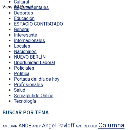
Cultural
View All Result
Departamentales
Deportes
Educación
ESPACIO CONTRATADO
General
Interesante
Internacionales
Locales
Nacionales
NUEVO BERLÍN
Oportunidad Laboral
Policiales
Política
Portada del día de hoy
Profesionales
Salud
Semaglutide Online
Tecnología
BUSCAR POR TEMA
Columna
Angel Pavloff
ANDE
AMEDRIN
ANEP
CECOED
ASSE