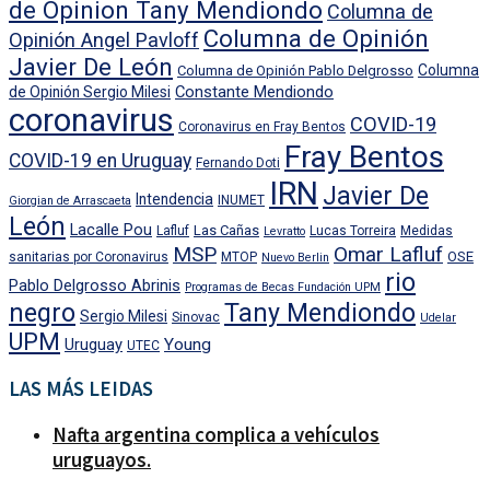
de Opinion Tany Mendiondo
Columna de
Columna de Opinión
Opinión Angel Pavloff
Javier De León
Columna
Columna de Opinión Pablo Delgrosso
Constante Mendiondo
de Opinión Sergio Milesi
coronavirus
COVID-19
Coronavirus en Fray Bentos
Fray Bentos
COVID-19 en Uruguay
Fernando Doti
IRN
Javier De
Intendencia
INUMET
Giorgian de Arrascaeta
León
Lacalle Pou
Las Cañas
Lafluf
Lucas Torreira
Medidas
Levratto
MSP
Omar Lafluf
OSE
sanitarias por Coronavirus
MTOP
Nuevo Berlin
rio
Pablo Delgrosso Abrinis
Programas de Becas Fundación UPM
negro
Tany Mendiondo
Sergio Milesi
Sinovac
Udelar
UPM
Uruguay
Young
UTEC
LAS MÁS LEIDAS
Nafta argentina complica a vehículos
uruguayos.