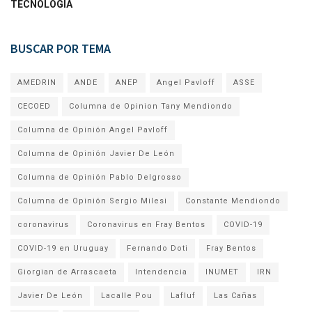
TECNOLOGÍA
BUSCAR POR TEMA
AMEDRIN
ANDE
ANEP
Angel Pavloff
ASSE
CECOED
Columna de Opinion Tany Mendiondo
Columna de Opinión Angel Pavloff
Columna de Opinión Javier De León
Columna de Opinión Pablo Delgrosso
Columna de Opinión Sergio Milesi
Constante Mendiondo
coronavirus
Coronavirus en Fray Bentos
COVID-19
COVID-19 en Uruguay
Fernando Doti
Fray Bentos
Giorgian de Arrascaeta
Intendencia
INUMET
IRN
Javier De León
Lacalle Pou
Lafluf
Las Cañas