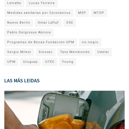
Levratto
Lucas Torreira
Medidas sanitarias por Coronavirus
MSP
MTOP
Nuevo Berlin
Omar Lafluf
OSE
Pablo Delgrosso Abrinis
Programas de Becas Fundación UPM
rio negro
Sergio Milesi
Sinovac
Tany Mendiondo
Udelar
UPM
Uruguay
UTEC
Young
LAS MÁS LEIDAS