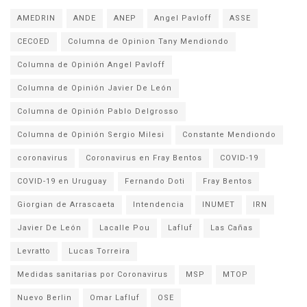
AMEDRIN
ANDE
ANEP
Angel Pavloff
ASSE
CECOED
Columna de Opinion Tany Mendiondo
Columna de Opinión Angel Pavloff
Columna de Opinión Javier De León
Columna de Opinión Pablo Delgrosso
Columna de Opinión Sergio Milesi
Constante Mendiondo
coronavirus
Coronavirus en Fray Bentos
COVID-19
COVID-19 en Uruguay
Fernando Doti
Fray Bentos
Giorgian de Arrascaeta
Intendencia
INUMET
IRN
Javier De León
Lacalle Pou
Lafluf
Las Cañas
Levratto
Lucas Torreira
Medidas sanitarias por Coronavirus
MSP
MTOP
Nuevo Berlin
Omar Lafluf
OSE