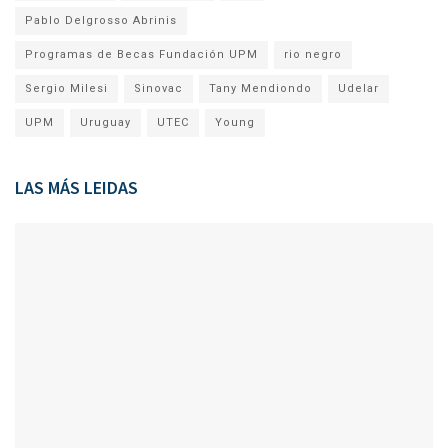
Pablo Delgrosso Abrinis
Programas de Becas Fundación UPM
rio negro
Sergio Milesi
Sinovac
Tany Mendiondo
Udelar
UPM
Uruguay
UTEC
Young
LAS MÁS LEIDAS