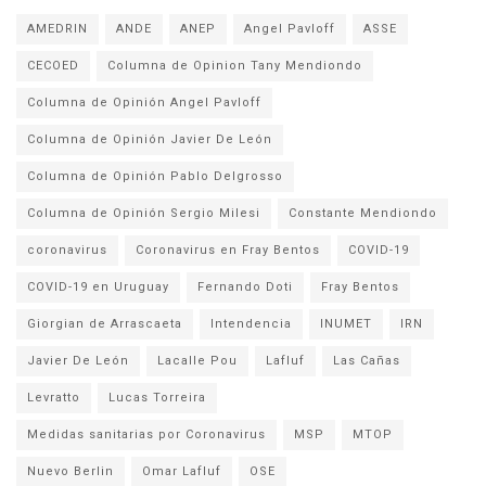
AMEDRIN
ANDE
ANEP
Angel Pavloff
ASSE
CECOED
Columna de Opinion Tany Mendiondo
Columna de Opinión Angel Pavloff
Columna de Opinión Javier De León
Columna de Opinión Pablo Delgrosso
Columna de Opinión Sergio Milesi
Constante Mendiondo
coronavirus
Coronavirus en Fray Bentos
COVID-19
COVID-19 en Uruguay
Fernando Doti
Fray Bentos
Giorgian de Arrascaeta
Intendencia
INUMET
IRN
Javier De León
Lacalle Pou
Lafluf
Las Cañas
Levratto
Lucas Torreira
Medidas sanitarias por Coronavirus
MSP
MTOP
Nuevo Berlin
Omar Lafluf
OSE