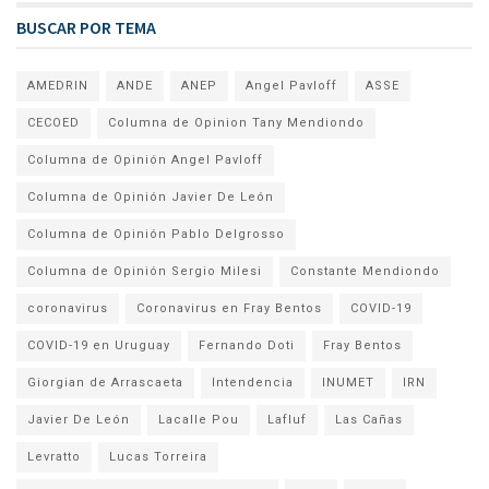
BUSCAR POR TEMA
AMEDRIN
ANDE
ANEP
Angel Pavloff
ASSE
CECOED
Columna de Opinion Tany Mendiondo
Columna de Opinión Angel Pavloff
Columna de Opinión Javier De León
Columna de Opinión Pablo Delgrosso
Columna de Opinión Sergio Milesi
Constante Mendiondo
coronavirus
Coronavirus en Fray Bentos
COVID-19
COVID-19 en Uruguay
Fernando Doti
Fray Bentos
Giorgian de Arrascaeta
Intendencia
INUMET
IRN
Javier De León
Lacalle Pou
Lafluf
Las Cañas
Levratto
Lucas Torreira