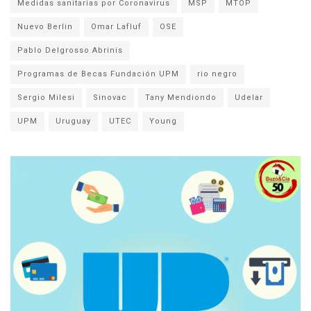
Medidas sanitarias por Coronavirus
MSP
MTOP
Nuevo Berlin
Omar Lafluf
OSE
Pablo Delgrosso Abrinis
Programas de Becas Fundación UPM
rio negro
Sergio Milesi
Sinovac
Tany Mendiondo
Udelar
UPM
Uruguay
UTEC
Young