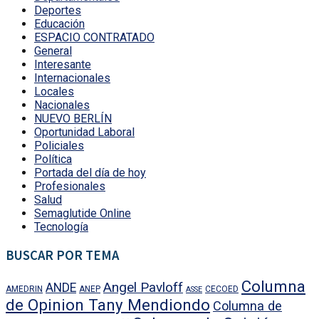
Deportes
Educación
ESPACIO CONTRATADO
General
Interesante
Internacionales
Locales
Nacionales
NUEVO BERLÍN
Oportunidad Laboral
Policiales
Política
Portada del día de hoy
Profesionales
Salud
Semaglutide Online
Tecnología
BUSCAR POR TEMA
Columna
Angel Pavloff
ANDE
AMEDRIN
ANEP
CECOED
ASSE
de Opinion Tany Mendiondo
Columna de