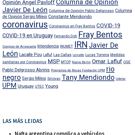
Columna de Opinión
Opinión Angel Pavloff
Javier De León
Columna
Columna de Opinión Pablo Delgrosso
Constante Mendiondo
de Opinión Sergio Milesi
coronavirus
COVID-19
Coronavirus en Fray Bentos
Fray Bentos
COVID-19 en Uruguay
Fernando Doti
IRN
Javier De
Intendencia
INUMET
Giorgian de Arrascaeta
León
Lacalle Pou
Las Cañas
Lafluf
Lucas Torreira
Medidas
Levratto
MSP
Omar Lafluf
OSE
sanitarias por Coronavirus
MTOP
Nuevo Berlin
rio
Pablo Delgrosso Abrinis
Programas de Becas Fundación UPM
negro
Tany Mendiondo
Sergio Milesi
Sinovac
Udelar
UPM
Uruguay
Young
UTEC
LAS MÁS LEIDAS
Nafta argentina complica a vehículos