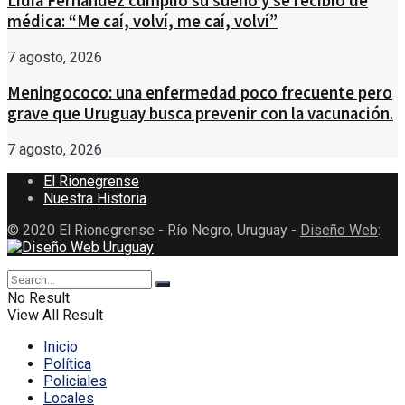
Lidia Fernández cumplió su sueño y se recibió de
médica: “Me caí, volví, me caí, volví”
7 agosto, 2026
Meningococo: una enfermedad poco frecuente pero
grave que Uruguay busca prevenir con la vacunación.
7 agosto, 2026
El Rionegrense
Nuestra Historia
© 2020 El Rionegrense - Río Negro, Uruguay -
Diseño Web
:
No Result
View All Result
Inicio
Política
Policiales
Locales