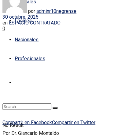
Policiales
por
adminr10negrense
30 octubre, 2025
Locales
en
ESPACIO CONTRATADO
0
Nacionales
Profesionales
Compartir en Facebook
Compartir en Twitter
No Result
Por Dr. Giancarlo Montaldo