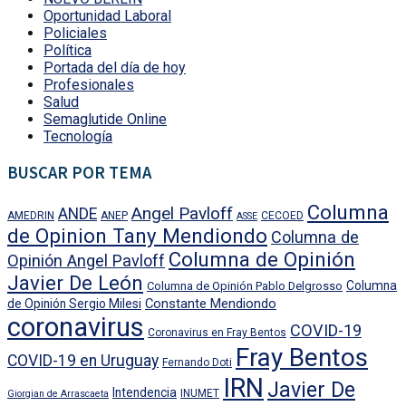
Oportunidad Laboral
Policiales
Política
Portada del día de hoy
Profesionales
Salud
Semaglutide Online
Tecnología
BUSCAR POR TEMA
Columna
Angel Pavloff
ANDE
AMEDRIN
ANEP
CECOED
ASSE
de Opinion Tany Mendiondo
Columna de
Columna de Opinión
Opinión Angel Pavloff
Javier De León
Columna
Columna de Opinión Pablo Delgrosso
Constante Mendiondo
de Opinión Sergio Milesi
coronavirus
COVID-19
Coronavirus en Fray Bentos
Fray Bentos
COVID-19 en Uruguay
Fernando Doti
IRN
Javier De
Intendencia
INUMET
Giorgian de Arrascaeta