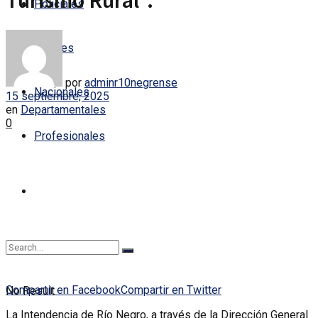
Turismo Rural”.
Policiales
Locales
por
adminr10negrense
Nacionales
15 septiembre, 2025
en
Departamentales
0
Profesionales
Compartir en Facebook
Compartir en Twitter
No Result
La Intendencia de Río Negro, a través de la Dirección General