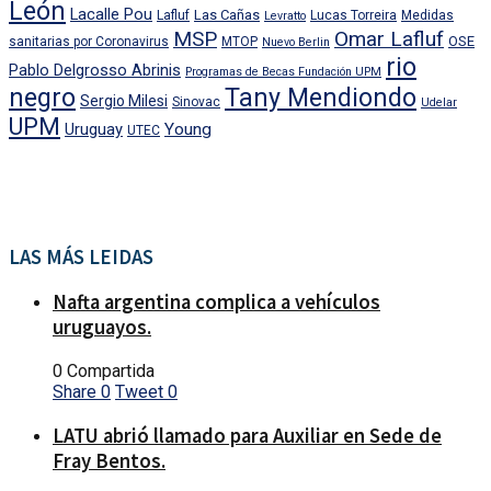
León
Lacalle Pou
Las Cañas
Lafluf
Lucas Torreira
Medidas
Levratto
MSP
Omar Lafluf
OSE
sanitarias por Coronavirus
MTOP
Nuevo Berlin
rio
Pablo Delgrosso Abrinis
Programas de Becas Fundación UPM
negro
Tany Mendiondo
Sergio Milesi
Sinovac
Udelar
UPM
Uruguay
Young
UTEC
LAS MÁS LEIDAS
Nafta argentina complica a vehículos
uruguayos.
0 Compartida
Share
0
Tweet
0
LATU abrió llamado para Auxiliar en Sede de
Fray Bentos.