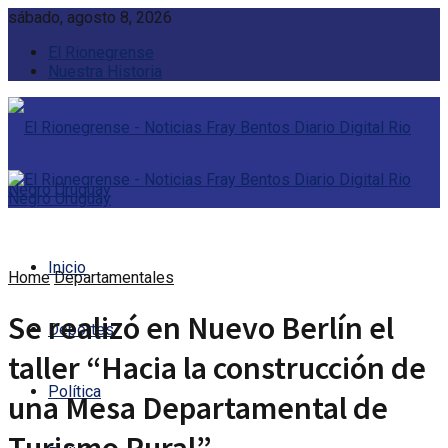
sábado, agosto 8, 2026
El Rionegrense
Nuestra Historia
Inicio
Home
Departamentales
Se realizó en Nuevo Berlín el
Deportes
taller “Hacia la construcción de
Política
una Mesa Departamental de