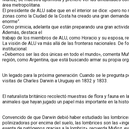
área metropolitana.
El presidente de ALU sabe que en el interior se dice: «pero n
zonas como la Ciudad de la Costa ha creado una gran demanda d
enorme”.
Como primicia, adelanta que están preparando una gran actividad
Además, destaca el
trabajo de los miembros de ALU, como Horacio y su esposa, ref
La visión de ALU va más allá de las fronteras nacionales. De 
institucional.
«Debemos ser las dos únicas en todo el mundo», comenta Muñoz, 
región, como Argentina, que está buscando armar su propia org
Un legado para la próxima generación: Cuando se le pregunta por
visitas de Charles Darwin a Uruguay en 1832 y 1833.
El naturalista británico recolectó muestras de flora y fauna en 
animales que hayan jugado un papel más importante en la histo
Convencido de que Darwin debió haber estudiado las lombrices 
polinizadoras por encima del suelo, las lombrices son las «ingen
exenta de patógenos gracias a la lombriz», recuerda Muñoz, evo