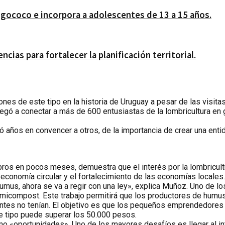
gococo e incorpora a adolescentes de 13 a 15 años.
ias para fortalecer la planificación territorial.
nes de este tipo en la historia de Uruguay a pesar de las visita
legó a conectar a más de 600 entusiastas de la lombricultura en
ió años en convencer a otros, de la importancia de crear una entid
ros en pocos meses, demuestra que el interés por la lombricult
 economía circular y el fortalecimiento de las economías locales.
umus, ahora se va a regir con una ley», explica Muñoz. Uno de l
ermicompost. Este trabajo permitirá que los productores de hum
ntes no tenían. El objetivo es que los pequeños emprendedores p
e tipo puede superar los 50.000 pesos.
mo «oportunidades». Uno de los mayores desafíos es llegar al in