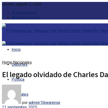
viernes, agosto 7, 2026
El Rionegrense
Nuestra Historia
Inicio
Home
Nacionales
Deportes
El legado olvidado de Charles Da
Política
Policiales
por
adminr10negrense
11 septiembre, 2025