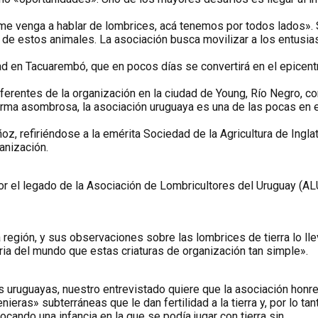
o me venga a hablar de lombrices, acá tenemos por todos lados».
e estos animales. La asociación busca movilizar a los entusias
 en Tacuarembó, que en pocos días se convertirá en el epicentro d
erentes de la organización en la ciudad de Young, Río Negro, c
forma asombrosa, la asociación uruguaya es una de las pocas en 
refiriéndose a la emérita Sociedad de la Agricultura de Inglate
anización.
 el legado de la Asociación de Lombricultores del Uruguay (ALU) 
la región, y sus observaciones sobre las lombrices de tierra lo l
ria del mundo que estas criaturas de organización tan simple».
uruguayas, nuestro entrevistado quiere que la asociación honre 
ieras» subterráneas que le dan fertilidad a la tierra y, por lo ta
cando una infancia en la que se podía jugar con tierra sin