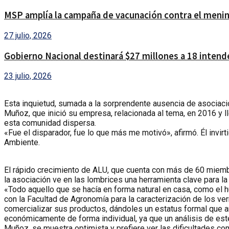
MSP amplía la campaña de vacunación contra el menin
27 julio, 2026
Gobierno Nacional destinará $27 millones a 18 intendenc
23 julio, 2026
Esta inquietud, sumada a la sorprendente ausencia de asociacio
Muñoz, que inició su empresa, relacionada al tema, en 2016 y l
esta comunidad dispersa.
«Fue el disparador, fue lo que más me motivó», afirmó. Él invirt
Ambiente.
El rápido crecimiento de ALU, que cuenta con más de 60 miemb
la asociación ve en las lombrices una herramienta clave para la
«Todo aquello que se hacía en forma natural en casa, como el h
con la Facultad de Agronomía para la caracterización de los v
comercializar sus productos, dándoles un estatus formal que a
económicamente de forma individual, ya que un análisis de est
Muñoz, se muestra optimista y prefiere ver las dificultades co