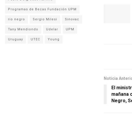
Programas de Becas Fundación UPM
rio negro
Sergio Milesi
Sinovac
Tany Mendiondo
Udelar
UPM
Uruguay
UTEC
Young
Noticia Anteri
El minist
mañana co
Negro, S