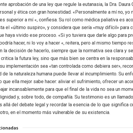
ente aprobación de una ley que regule la eutanasia, la Dra. Daura
rsonal y ética con gran honestidad. «Personalmente a mí no, yo 
es superior a mí «, confiesa. Su rol como médica paliativa es ac
ta el «último suspiro», y considera que sería «muy difícil» para c
ue haya vivido ese proceso. «Si yo tuviera que darle algo para pr
podría hacer, ni lo voy a hacer «, reitera, pero al mismo tiempo r
 la decisión de hacerlo, siempre que la normativa sea clara y s
critica la futura ley, sino que más bien se centra en la responsab
su implementación sea «tan controlada como debiera ser», rec
d de la naturaleza humana puede llevar al incumplimiento. Su en
o que ella mejor sabe hacer: aliviar el sufrimiento, ofrecer un 
bajar incansablemente para que el final de la vida no sea un mom
dignidad y, sobre todo, de compañía. Su testimonio es un llamad
 allá del debate legal y recordar la esencia de lo que significa c
otro, en el momento más vulnerable de su existencia.
acionadas