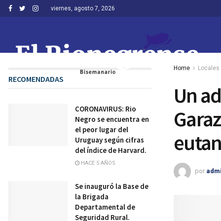
viernes, agosto 7, 2026
Home
Locales
RECOMENDADAS
Un adi
CORONAVIRUS: Rio
Garaz
Negro se encuentra en
el peor lugar del
eutan
Uruguay según cifras
del índice de Harvard.
HACE 5 AÑOS
por
adm
Se inauguró la Base de
la Brigada
Departamental de
Seguridad Rural.