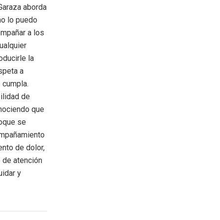
 Garaza aborda
no lo puedo
ompañar a los
ualquier
oducirle la
espeta a
e cumpla.
ilidad de
onociendo que
foque se
acompañamiento
ento de dolor,
o de atención
uidar y