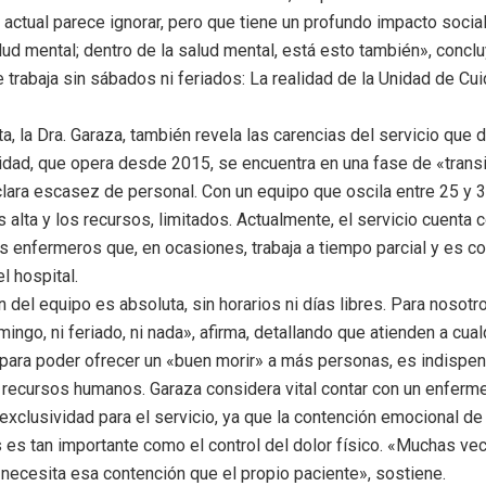
 actual parece ignorar, pero que tiene un profundo impacto social
alud mental; dentro de la salud mental, está esto también», conclu
 trabaja sin sábados ni feriados: La realidad de la Unidad de Cu
ta, la Dra. Garaza, también revela las carencias del servicio que d
idad, que opera desde 2015, se encuentra en una fase de «transi
clara escasez de personal. Con un equipo que oscila entre 25 y 
 alta y los recursos, limitados. Actualmente, el servicio cuenta 
 enfermeros que, en ocasiones, trabaja a tiempo parcial y es c
l hospital.
 del equipo es absoluta, sin horarios ni días libres. Para nosotr
ingo, ni feriado, ni nada», afirma, detallando que atienden a cual
para poder ofrecer un «buen morir» a más personas, es indispe
s recursos humanos. Garaza considera vital contar con un enferme
exclusividad para el servicio, ya que la contención emocional de
s es tan importante como el control del dolor físico. «Muchas ve
e necesita esa contención que el propio paciente», sostiene.