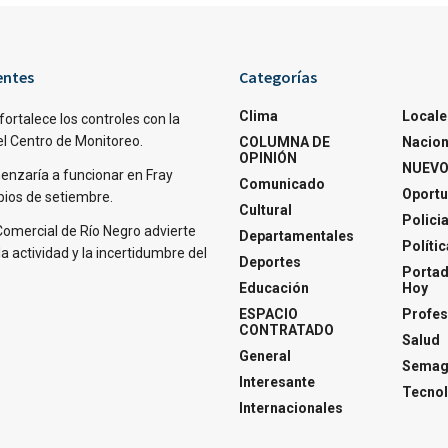
entes
Categorías
Clima
Locale
fortalece los controles con la
el Centro de Monitoreo.
COLUMNA DE
Nacion
OPINIÓN
NUEVO
nzaría a funcionar en Fray
Comunicado
Oportu
pios de setiembre.
Cultural
Polici
Comercial de Río Negro advierte
Departamentales
Polític
la actividad y la incertidumbre del
Deportes
Portad
Educación
Hoy
ESPACIO
Profes
CONTRATADO
Salud
General
Semagl
Interesante
Tecnol
Internacionales