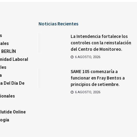
Noticias Recientes
s
La Intendencia fortalece los
controles con la reinstalación
ales
del Centro de Monitoreo.
 BERLÍN
6 AGOSTO, 2026
nidad Laboral
ales
SAME 105 comenzaría a
a
funcionar en Fray Bentos a
a Del Día De
principios de setiembre.
6 AGOSTO, 2026
ionales
utide Online
ogía