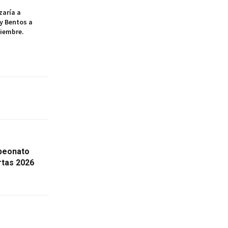
aría a
y Bentos a
tiembre.
peonato
rtas 2026