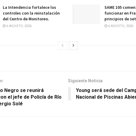
La Intendencia fortalece los
SAME 105 comenz
controles con la reinstalación
funcionar en Fra
del Centro de Monitoreo.
principios de se
6 AGOSTO, 2026
6 AGOSTO, 2026
or
Siguiente Noticia
ro Negro se reunirá
Young será sede del Cam
n el jefe de Policía de Río
Nacional de Piscinas Abie
ergio Solé