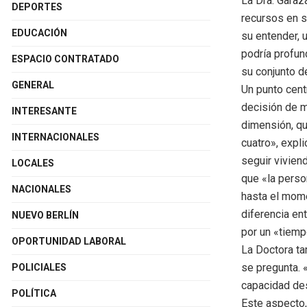
La Dra. Garaz
DEPORTES
recursos en sa
EDUCACIÓN
su entender, 
podría profun
ESPACIO CONTRATADO
su conjunto d
GENERAL
Un punto centr
decisión de m
INTERESANTE
dimensión, qu
INTERNACIONALES
cuatro», expli
seguir viviend
LOCALES
que «la perso
NACIONALES
hasta el mome
diferencia en
NUEVO BERLÍN
por un «tiemp
OPORTUNIDAD LABORAL
La Doctora ta
se pregunta. «
POLICIALES
capacidad des
POLÍTICA
Este aspecto,