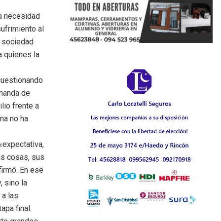
la necesidad
sufrimiento al
la sociedad
a quienes la
 cuestionando
emanda de
lio frente a
ona no ha
«expectativa,
sus cosas, sus
firmó. En ese
, sino la
 a las
apa final.