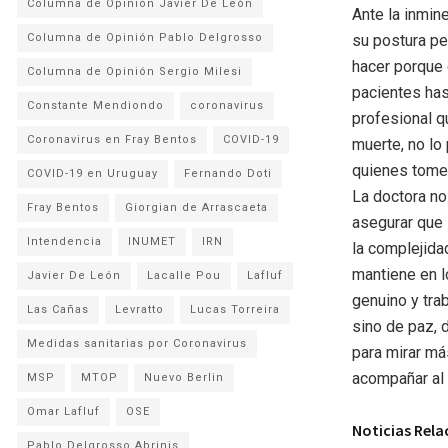
Columna de Opinión Javier De León
Ante la inmin
su postura pe
Columna de Opinión Pablo Delgrosso
hacer porque 
Columna de Opinión Sergio Milesi
pacientes has
Constante Mendiondo
coronavirus
profesional q
Coronavirus en Fray Bentos
COVID-19
muerte, no lo 
quienes tomen
COVID-19 en Uruguay
Fernando Doti
La doctora no 
Fray Bentos
Giorgian de Arrascaeta
asegurar que 
Intendencia
INUMET
IRN
la complejida
mantiene en l
Javier De León
Lacalle Pou
Lafluf
genuino y tra
Las Cañas
Levratto
Lucas Torreira
sino de paz, 
Medidas sanitarias por Coronavirus
para mirar más
acompañar al 
MSP
MTOP
Nuevo Berlin
Omar Lafluf
OSE
Noticias Rel
Pablo Delgrosso Abrinis