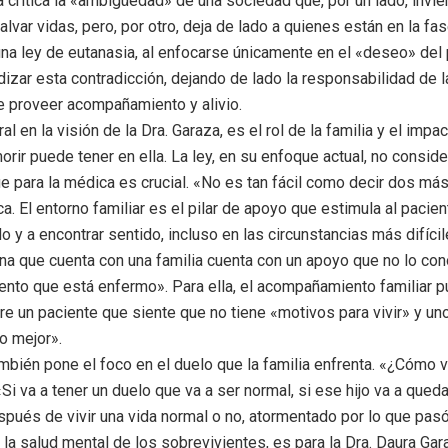
a critica la «ambigüedad» de una sociedad que, por un lado, invi
lvar vidas, pero, por otro, deja de lado a quienes están en la fas
una ley de eutanasia, al enfocarse únicamente en el «deseo» del 
dizar esta contradicción, dejando de lado la responsabilidad de 
e proveer acompañamiento y alivio.
al en la visión de la Dra. Garaza, es el rol de la familia y el impa
orir puede tener en ella. La ley, en su enfoque actual, no conside
e para la médica es crucial. «No es tan fácil como decir dos má
ca. El entorno familiar es el pilar de apoyo que estimula al pacie
o y a encontrar sentido, incluso en las circunstancias más difícil
na que cuenta con una familia cuenta con un apoyo que no lo co
nto que está enfermo». Para ella, el acompañamiento familiar p
tre un paciente que siente que no tiene «motivos para vivir» y u
o mejor».
mbién pone el foco en el duelo que la familia enfrenta. «¿Cómo v
Si va a tener un duelo que va a ser normal, si ese hijo va a qued
pués de vivir una vida normal o no, atormentado por lo que pasó
 la salud mental de los sobrevivientes, es para la Dra. Daura Ga