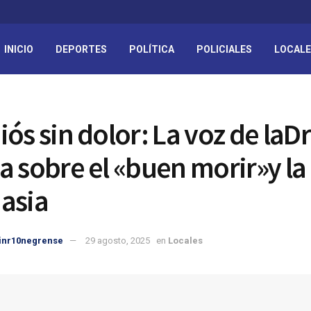
INICIO
DEPORTES
POLÍTICA
POLICIALES
LOCAL
ós sin dolor: La voz de laDr
a sobre el «buen morir»y la
asia
inr10negrense
29 agosto, 2025
en
Locales