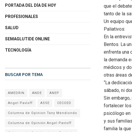
PORTADA DEL DÍA DE HOY
que el debate
tanto de la s
PROFESIONALES
Un equipo que
SALUD
Paliativos:
En la entrevis
SEMAGLUTIDE ONLINE
Bentos. La un
TECNOLOGÍA
enfrenta una 
la demanda es
médicos y dos
BUSCAR POR TEMA
otras áreas de
“La dedicación
sábado, ni dom
AMEDRIN
ANDE
ANEP
Sin embargo, 
Angel Pavloff
ASSE
CECOED
fortalecer lo
psicólogo en 
Columna de Opinion Tany Mendiondo
y sus familia
Columna de Opinión Angel Pavloff
familia la qu