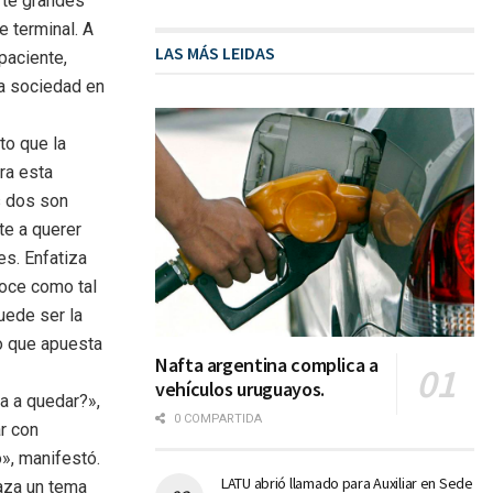
erte grandes
e terminal. A
LAS MÁS LEIDAS
paciente,
la sociedad en
cto que la
ra esta
s dos son
nte a querer
es. Enfatiza
noce como tal
uede ser la
no que apuesta
Nafta argentina complica a
vehículos uruguayos.
a a quedar?»,
0 COMPARTIDA
ar con
», manifestó.
LATU abrió llamado para Auxiliar en Sede
raza un tema