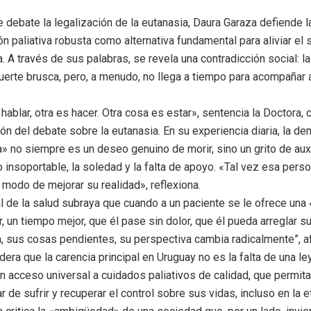
e debate la legalización de la eutanasia, Daura Garaza defiende 
n paliativa robusta como alternativa fundamental para aliviar el 
da. A través de sus palabras, se revela una contradicción social: 
uerte brusca, pero, a menudo, no llega a tiempo para acompañar 
hablar, otra es hacer. Otra cosa es estar», sentencia la Doctora,
ción del debate sobre la eutanasia. En su experiencia diaria, la d
» no siempre es un deseo genuino de morir, sino un grito de auxi
o insoportable, la soledad y la falta de apoyo. «Tal vez esa pers
 modo de mejorar su realidad», reflexiona.
l de la salud subraya que cuando a un paciente se le ofrece una 
r, un tiempo mejor, que él pase sin dolor, que él pueda arreglar 
, sus cosas pendientes, su perspectiva cambia radicalmente”, a
era que la carencia principal en Uruguay no es la falta de una ley
n acceso universal a cuidados paliativos de calidad, que permita
 de sufrir y recuperar el control sobre sus vidas, incluso en la et