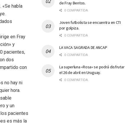
de Fray Bentos.
. «Se habla
0 COMPARTIDA
ye.
idados
Joven futbolista se encuentra en CTI
por golpiza.
0 COMPARTIDA
irige en Fray
ción» y
LA VACA SAGRADA DE ANCAP
30 pacientes,
0 COMPARTIDA
con dos
La superluna «Rosa» se podrá disfrutar
ompartido con
el 26 de abril en Uruguay.
0 COMPARTIDA
os no hay ni
quier hora.
nsable
ro y un
 los pacientes
ces es más la