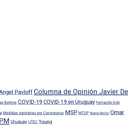
Columna de Opinión Javier De
Angel Pavloff
COVID-19
COVID-19 en Uruguay
ray Bentos
Fernando Doti
MSP
Omar
ra
Medidas sanitarias por Coronavirus
MTOP
Nuevo Berlin
PM
Uruguay
Young
UTEC