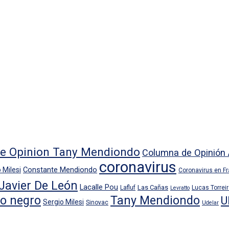
e Opinion Tany Mendiondo
Columna de Opinión 
coronavirus
Constante Mendiondo
 Milesi
Coronavirus en F
Javier De León
Lacalle Pou
Las Cañas
Lafluf
Lucas Torrei
Levratto
io negro
Tany Mendiondo
U
Sergio Milesi
Sinovac
Udelar