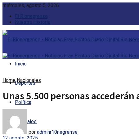
miércoles, agosto 5, 2026
El Rionegrense
Nuestra Historia
Inicio
Home
Nacionales
Deportes
Unas 5.500 personas accederán a
Política
Policiales
por
adminr10negrense
12 agosto, 2025