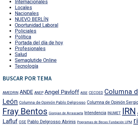
Internacionales
Locales
Nacionales
NUEVO BERLÍN
Oportunidad Laboral
Policiales
Política
Portada del día de hoy
Profesionales
Salud
Semaglutide Online
Tecnología
BUSCAR POR TEMA
Columna d
Angel Pavloff
ANDE
AMEDRIN
ANEP
CECOED
ASSE
León
Columna de Opinión Sergio
Columna de Opinión Pablo Delgrosso
IRN
Fray Bentos
Intendencia
INUMET
Giorgian de Arrascaeta
r
Lafluf
Pablo Delgrosso Abrinis
OSE
Programas de Becas Fundación UPM