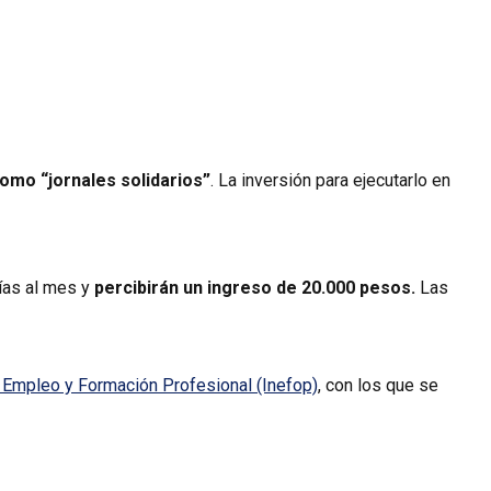
omo “jornales solidarios”
. La inversión para ejecutarlo en
días al mes y
percibirán un ingreso de 20.000 pesos.
Las
e Empleo y Formación Profesional (Inefop)
, con los que se