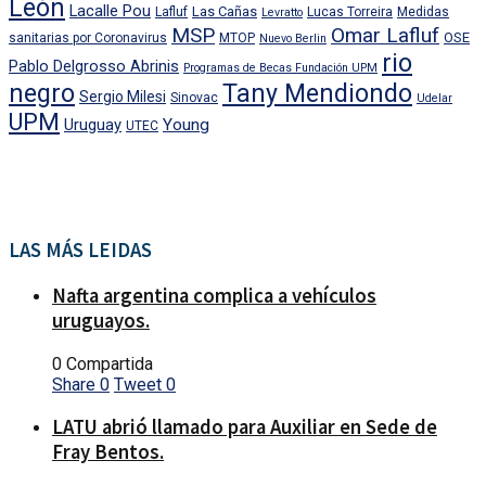
León
Lacalle Pou
Las Cañas
Lafluf
Lucas Torreira
Medidas
Levratto
MSP
Omar Lafluf
OSE
sanitarias por Coronavirus
MTOP
Nuevo Berlin
rio
Pablo Delgrosso Abrinis
Programas de Becas Fundación UPM
negro
Tany Mendiondo
Sergio Milesi
Sinovac
Udelar
UPM
Uruguay
Young
UTEC
LAS MÁS LEIDAS
Nafta argentina complica a vehículos
uruguayos.
0 Compartida
Share
0
Tweet
0
LATU abrió llamado para Auxiliar en Sede de
Fray Bentos.