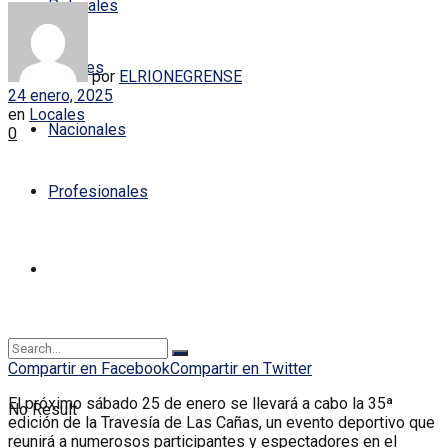
Policiales
Locales
por
ELRIONEGRENSE
24 enero, 2025
en
Locales
Nacionales
0
Profesionales
Compartir en Facebook
Compartir en Twitter
El próximo sábado 25 de enero se llevará a cabo la 35ª
No Result
edición de la Travesía de Las Cañas, un evento deportivo que
reunirá a numerosos participantes y espectadores en el