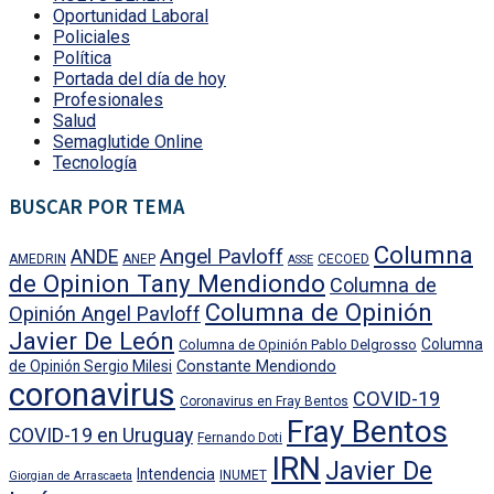
Oportunidad Laboral
Policiales
Política
Portada del día de hoy
Profesionales
Salud
Semaglutide Online
Tecnología
BUSCAR POR TEMA
Columna
Angel Pavloff
ANDE
AMEDRIN
ANEP
CECOED
ASSE
de Opinion Tany Mendiondo
Columna de
Columna de Opinión
Opinión Angel Pavloff
Javier De León
Columna
Columna de Opinión Pablo Delgrosso
Constante Mendiondo
de Opinión Sergio Milesi
coronavirus
COVID-19
Coronavirus en Fray Bentos
Fray Bentos
COVID-19 en Uruguay
Fernando Doti
IRN
Javier De
Intendencia
INUMET
Giorgian de Arrascaeta