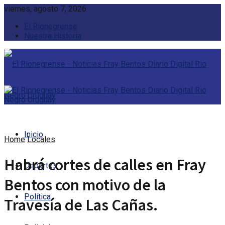
viernes, agosto 7, 2026
El Rionegrense
Nuestra Historia
Inicio
Home
Locales
Habrá cortes de calles en Fray
Deportes
Bentos con motivo de la
Política
Travesía de Las Cañas.