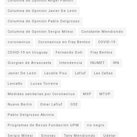
Columna de Opinión Angel Pavloff
Columna de Opinión Javier De León
Columna de Opinión Pablo Delgrosso
Columna de Opinión Sergio Milesi
Constante Mendiondo
coronavirus
Coronavirus en Fray Bentos
COVID-19
COVID-19 en Uruguay
Fernando Doti
Fray Bentos
Giorgian de Arrascaeta
Intendencia
INUMET
IRN
Javier De León
Lacalle Pou
Lafluf
Las Cañas
Levratto
Lucas Torreira
Medidas sanitarias por Coronavirus
MSP
MTOP
Nuevo Berlin
Omar Lafluf
OSE
Pablo Delgrosso Abrinis
Programas de Becas Fundación UPM
rio negro
Sergio Milesi
Sinovac
Tany Mendiondo
Udelar