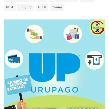
UPM
Uruguay
UTEC
Young