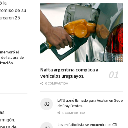
ó la
promiso de su
barcaron 25
nmemoró el
 de la Jura de
itución.
Nafta argentina complica a
vehículos uruguayos.
0 COMPARTIDA
LATU abrió llamado para Auxiliar en Sede
de Fray Bentos.
tas
0 COMPARTIDA
ormigón.
Joven futbolista se encuentra en CTI
bypass de