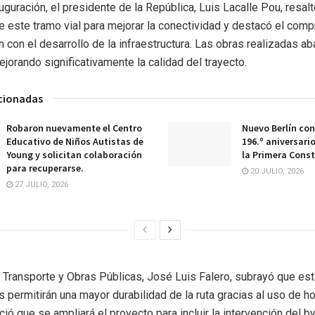
uguración, el presidente de la República, Luis Lacalle Pou, resalt
e este tramo vial para mejorar la conectividad y destacó el com
n con el desarrollo de la infraestructura. Las obras realizadas a
ejorando significativamente la calidad del trayecto.
acionadas
Robaron nuevamente el Centro
Nuevo Berlín co
Educativo de Niños Autistas de
196.º aniversario
Young y solicitan colaboración
la Primera Const
para recuperarse.
20 JULIO, 2026
27 JULIO, 2026
e Transporte y Obras Públicas, José Luis Falero, subrayó que es
s permitirán una mayor durabilidad de la ruta gracias al uso de h
ió que se ampliará el proyecto para incluir la intervención del 