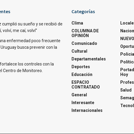
entes
Categorías
Clima
Locale
 cumplió su sueño y se recibió de
 volví, me caí, volví”
COLUMNA DE
Nacion
OPINIÓN
NUEVO
una enfermedad poco frecuente
Comunicado
Oportu
 Uruguay busca prevenir con la
Cultural
Polici
Departamentales
Polític
fortalece los controles con la
Deportes
Portad
el Centro de Monitoreo.
Educación
Hoy
ESPACIO
Profes
CONTRATADO
Salud
General
Semagl
Interesante
Tecnol
Internacionales