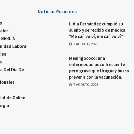
Noticias Recientes
s
Lidia Fernández cumplió su
sueño y se recibió de médica:
ales
“Me caí, volví, me caí, volví”
 BERLÍN
7 AGOSTO, 2026
nidad Laboral
ales
Meningococo: una
a
enfermedad poco frecuente
a Del Día De
pero grave que Uruguay busca
prevenir con la vacunación.
ionales
7 AGOSTO, 2026
utide Online
ogía