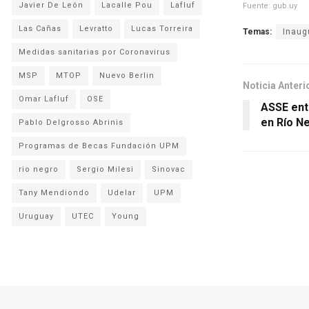
Javier De León
Lacalle Pou
Lafluf
Fuente: gub.uy
Las Cañas
Levratto
Lucas Torreira
Temas:
Inaug
Medidas sanitarias por Coronavirus
MSP
MTOP
Nuevo Berlin
Noticia Anteri
Omar Lafluf
OSE
ASSE ent
en Río Ne
Pablo Delgrosso Abrinis
Programas de Becas Fundación UPM
rio negro
Sergio Milesi
Sinovac
Tany Mendiondo
Udelar
UPM
Uruguay
UTEC
Young