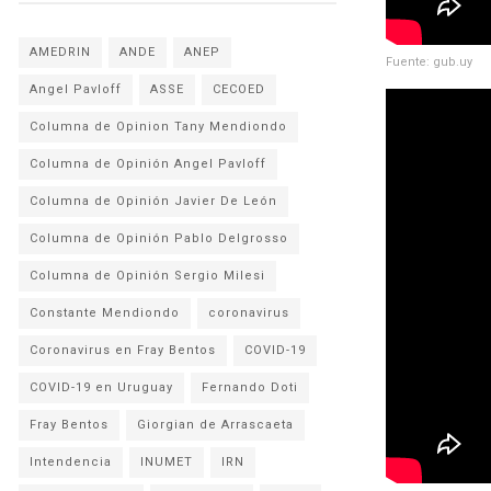
AMEDRIN
ANDE
ANEP
Fuente: gub.uy
Angel Pavloff
ASSE
CECOED
Columna de Opinion Tany Mendiondo
Columna de Opinión Angel Pavloff
Columna de Opinión Javier De León
Columna de Opinión Pablo Delgrosso
Columna de Opinión Sergio Milesi
Constante Mendiondo
coronavirus
Coronavirus en Fray Bentos
COVID-19
COVID-19 en Uruguay
Fernando Doti
Fray Bentos
Giorgian de Arrascaeta
Intendencia
INUMET
IRN