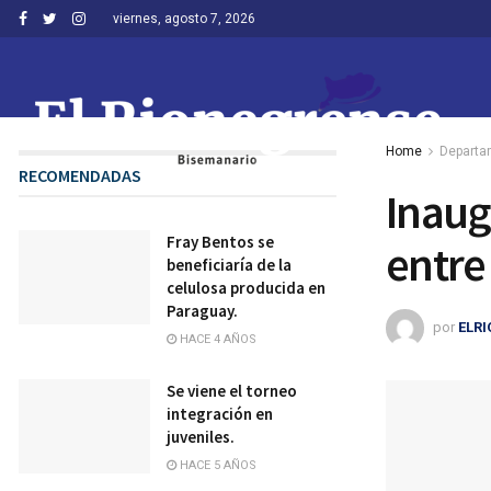
viernes, agosto 7, 2026
Home
Departa
RECOMENDADAS
Inaug
Fray Bentos se
entre
beneficiaría de la
celulosa producida en
Paraguay.
por
ELR
HACE 4 AÑOS
Se viene el torneo
integración en
juveniles.
HACE 5 AÑOS