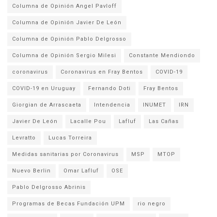
Columna de Opinión Angel Pavloff
Columna de Opinión Javier De León
Columna de Opinión Pablo Delgrosso
Columna de Opinión Sergio Milesi
Constante Mendiondo
coronavirus
Coronavirus en Fray Bentos
COVID-19
COVID-19 en Uruguay
Fernando Doti
Fray Bentos
Giorgian de Arrascaeta
Intendencia
INUMET
IRN
Javier De León
Lacalle Pou
Lafluf
Las Cañas
Levratto
Lucas Torreira
Medidas sanitarias por Coronavirus
MSP
MTOP
Nuevo Berlin
Omar Lafluf
OSE
Pablo Delgrosso Abrinis
Programas de Becas Fundación UPM
rio negro