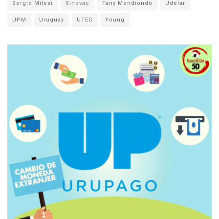
Sergio Milesi
Sinovac
Tany Mendiondo
Udelar
UPM
Uruguay
UTEC
Young