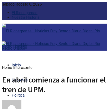
sábado, agosto 8, 2026
El Rionegrense
Nuestra Historia
Inicio
Home
Interesante
En abril comienza a funcionar el
Deportes
tren de UPM.
Política