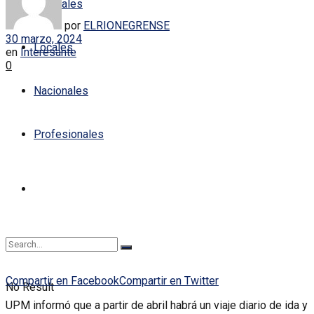
Policiales
por
ELRIONEGRENSE
30 marzo, 2024
Locales
en
Interesante
0
Nacionales
Profesionales
Compartir en Facebook
Compartir en Twitter
No Result
UPM informó que a partir de abril habrá un viaje diario de ida y