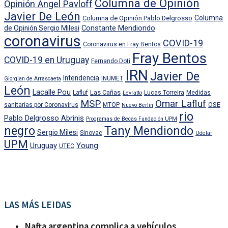
Columna de Opinión
Opinión Angel Pavloff
Javier De León
Columna
Columna de Opinión Pablo Delgrosso
Constante Mendiondo
de Opinión Sergio Milesi
coronavirus
COVID-19
Coronavirus en Fray Bentos
Fray Bentos
COVID-19 en Uruguay
Fernando Doti
IRN
Javier De
Intendencia
INUMET
Giorgian de Arrascaeta
León
Lacalle Pou
Las Cañas
Lafluf
Lucas Torreira
Medidas
Levratto
MSP
Omar Lafluf
OSE
sanitarias por Coronavirus
MTOP
Nuevo Berlin
rio
Pablo Delgrosso Abrinis
Programas de Becas Fundación UPM
negro
Tany Mendiondo
Sergio Milesi
Sinovac
Udelar
UPM
Uruguay
Young
UTEC
LAS MÁS LEIDAS
Nafta argentina complica a vehículos