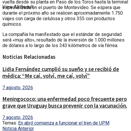
vuelta desde su planta en Paso de los Toros hasta la terminal
View All Result
especializada en el puerto de Montevideo. Se espera que
durante el próximo año se realicen aproximadamente 1.750
viajes con carga de celulosa y otros 355 con productos
químicos.
La compañía ha manifestado que el estándar de seguridad
será «muy alto», resultado de la inversión de 1.000 millones
de dólares a lo largo de los 343 kilómetros de vía férrea.
Noticias Relacionadas
Lidia Fernández cumplió su sueño y se recibió de
médica: “Me caí, volví, me caí, volví”
7 agosto, 2026
Meningococo: una enfermedad poco frecuente pero
grave que Uruguay busca prevenir con la vacunación.
7 agosto, 2026
Temas:
En abril comienza a funcionar el tren de UPM
Noticia Anterior