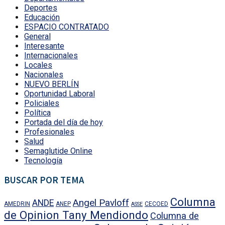
Deportes
Educación
ESPACIO CONTRATADO
General
Interesante
Internacionales
Locales
Nacionales
NUEVO BERLÍN
Oportunidad Laboral
Policiales
Política
Portada del día de hoy
Profesionales
Salud
Semaglutide Online
Tecnología
BUSCAR POR TEMA
Columna
Angel Pavloff
ANDE
AMEDRIN
ANEP
CECOED
ASSE
de Opinion Tany Mendiondo
Columna de