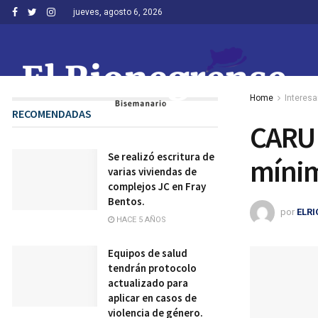
jueves, agosto 6, 2026
Home
Interesa
RECOMENDADAS
CARU 
Se realizó escritura de
mínim
varias viviendas de
complejos JC en Fray
Bentos.
por
ELR
HACE 5 AÑOS
Equipos de salud
tendrán protocolo
actualizado para
aplicar en casos de
violencia de género.