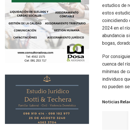
estudios de r
estos estudio
coincidiendo 
2024 en el rí
abundancia si
bogas, dorado
Por consiguie
cuenca del rí
mínimas de ca
individuos qu
no pueden ser
Noticias Rel