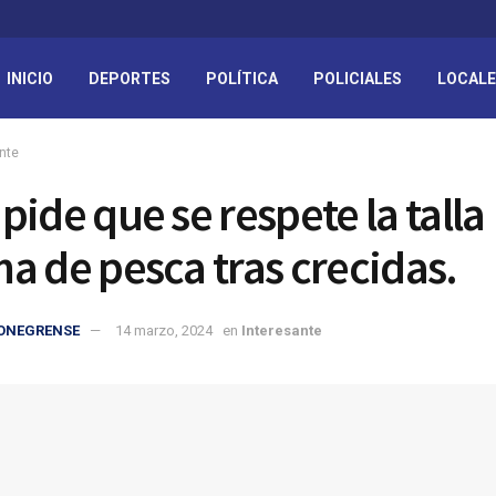
INICIO
DEPORTES
POLÍTICA
POLICIALES
LOCAL
nte
pide que se respete la talla
a de pesca tras crecidas.
IONEGRENSE
14 marzo, 2024
en
Interesante