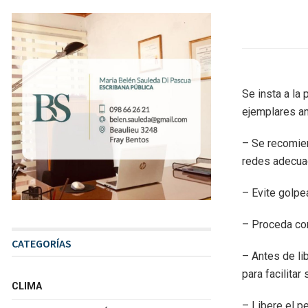
Se insta a la
ejemplares an
– Se recomien
redes adecuad
– Evite golpea
– Proceda con
CATEGORÍAS
– Antes de li
para facilitar
CLIMA
– Libere el pe