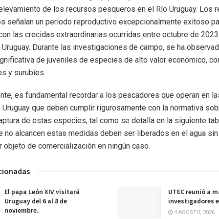
elevamiento de los recursos pesqueros en el Río Uruguay. Los 
s señalan un período reproductivo excepcionalmente exitoso pa
con las crecidas extraordinarias ocurridas entre octubre de 2023
o Uruguay. Durante las investigaciones de campo, se ha observa
gnificativa de juveniles de especies de alto valor económico, c
s y surubíes.
nte, es fundamental recordar a los pescadores que operan en la
o Uruguay que deben cumplir rigurosamente con la normativa sobr
ptura de estas especies, tal como se detalla en la siguiente tab
e no alcancen estas medidas deben ser liberados en el agua sin
 objeto de comercialización en ningún caso.
acionadas
El papa León XIV visitará
UTEC reunió a m
Uruguay del 6 al 8 de
investigadores e
noviembre.
4 AGOSTO, 2026