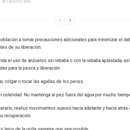
5 AGOSTO, 2026
 población a tomar precauciones adicionales para minimizar el da
tes de su liberación:
da el uso de anzuelos sin rebaba o con la rebaba aplastada, as
as para la pesca y liberación.
r, colgar o tocar las agallas de los peces.
 celeridad. No mantenga al pez fuera del agua por mucho tiemp
berarlo, realice movimientos suaves hacia adelante y hacia atrás 
 su recuperación.
z lejos de la orilla siempre que sea posible.