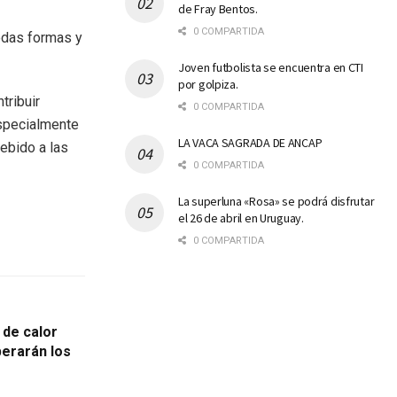
de Fray Bentos.
0 COMPARTIDA
odas formas y
Joven futbolista se encuentra en CTI
por golpiza.
tribuir
0 COMPARTIDA
especialmente
LA VACA SAGRADA DE ANCAP
ebido a las
0 COMPARTIDA
La superluna «Rosa» se podrá disfrutar
el 26 de abril en Uruguay.
0 COMPARTIDA
 de calor
erarán los