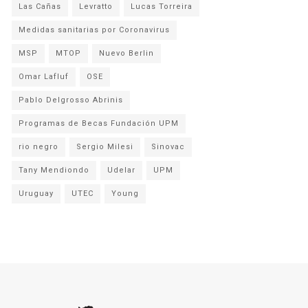
Las Cañas
Levratto
Lucas Torreira
Medidas sanitarias por Coronavirus
MSP
MTOP
Nuevo Berlin
Omar Lafluf
OSE
Pablo Delgrosso Abrinis
Programas de Becas Fundación UPM
rio negro
Sergio Milesi
Sinovac
Tany Mendiondo
Udelar
UPM
Uruguay
UTEC
Young