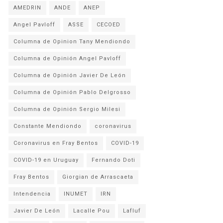
AMEDRIN
ANDE
ANEP
Angel Pavloff
ASSE
CECOED
Columna de Opinion Tany Mendiondo
Columna de Opinión Angel Pavloff
Columna de Opinión Javier De León
Columna de Opinión Pablo Delgrosso
Columna de Opinión Sergio Milesi
Constante Mendiondo
coronavirus
Coronavirus en Fray Bentos
COVID-19
COVID-19 en Uruguay
Fernando Doti
Fray Bentos
Giorgian de Arrascaeta
Intendencia
INUMET
IRN
Javier De León
Lacalle Pou
Lafluf